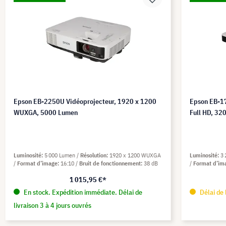
Epson EB-2250U Vidéoprojecteur, 1920 x 1200
Epson EB-1
WUXGA, 5000 Lumen
Full HD, 32
Luminosité
5 000 Lumen
Résolution
1920 x 1200 WUXGA
Luminosité
3
Format d’image
16:10
Bruit de fonctionnement
38 dB
Format d’im
1 015,95 €*
En stock. Expédition immédiate. Délai de
Délai de 
livraison 3 à 4 jours ouvrés