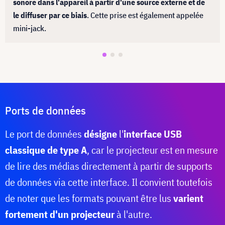
sonore dans l'appareil à partir d'une source externe et de
le diffuser par ce biais
. Cette prise est également appelée
mini-jack.
Ports de données
Le port de données
désigne
l'
interface USB
classique de type A
, car le projecteur est en mesure
de lire des médias directement à partir de supports
de données via cette interface. Il convient toutefois
de noter que les formats pouvant être lus
varient
fortement d'un projecteur
à l'autre.