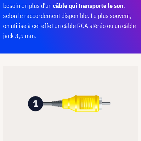
besoin en plus d'un
câble qui transporte le son
,
selon le raccordement disponible. Le plus souvent,
on utilise à cet effet un câble RCA stéréo ou un câble
jack 3,5 mm.