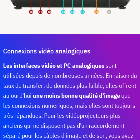
Connexions vidéo analogiques
Les interfaces vidéo et PC analogiques
sont
utilisées depuis de nombreuses années. En raison du
taux de transfert de données plus faible, elles offrent
aujourd'hui
une moins bonne qualité d'image
que
les connexions numériques, mais elles sont toujours
très répandues. Pour les vidéoprojecteurs plus
anciens qui ne disposent pas d'un raccordement
séparé pour les câbles d'image et de son, vous avez