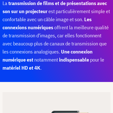
La
transmission de films et de présentations avec
son sur un projecteur
est particulièrement simple et
confortable avec un câble image et son.
Les
connexions numériques
offrent la meilleure qualité
de transmission d'images, car elles fonctionnent
avec beaucoup plus de canaux de transmission que
les connexions analogiques.
Une connexion
numérique est
notamment
indispensable
pour le
matériel HD et 4K
.