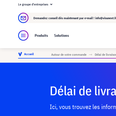
Le groupe d'entreprises
À propos de visunext.fr
Le groupe visunext
Demandez conseil dès maintenant par e-mail !
info@visunext.f
Produits
Solutions
Accueil
Autour de votre commande
Délai de livraiso
Délai de livr
Ici, vous trouvez les infor