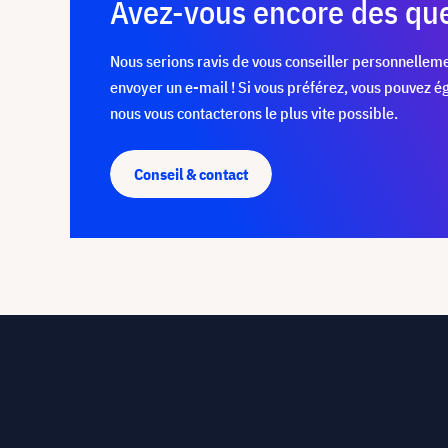
Avez-vous encore des que
Nous serions ravis de vous conseiller personnelleme
envoyer un e-mail ! Si vous préférez, vous pouvez 
nous vous contacterons le plus vite possible.
Conseil & contact