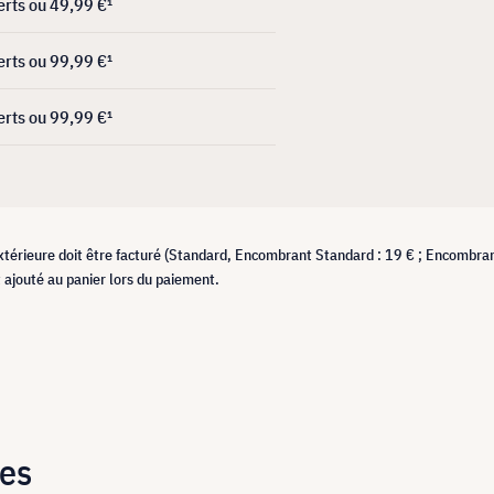
erts ou 49,99 €¹
erts ou 99,99 €¹
erts ou 99,99 €¹
xtérieure doit être facturé (Standard, Encombrant Standard : 19 € ; Encombra
ajouté au panier lors du paiement.
tes