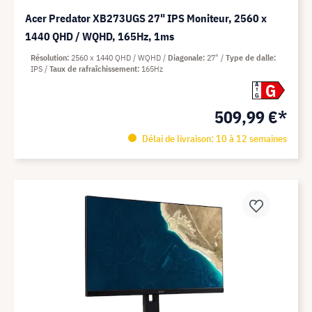
Acer Predator XB273UGS 27" IPS Moniteur, 2560 x
1440 QHD / WQHD, 165Hz, 1ms
Résolution
2560 x 1440 QHD / WQHD
Diagonale
27"
Type de dalle
IPS
Taux de rafraîchissement
165Hz
G
A
G
509,99 €*
Délai de livraison: 10 à 12 semaines