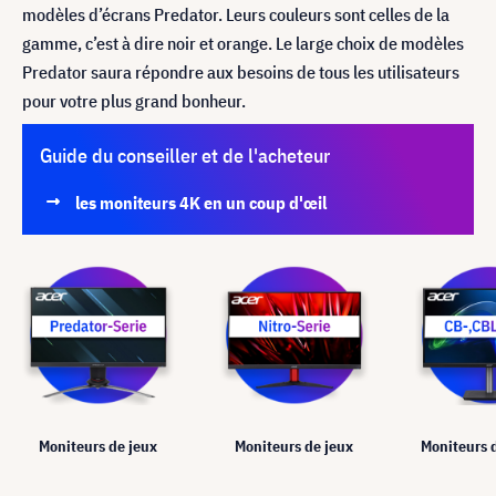
modèles d’écrans Predator. Leurs couleurs sont celles de la
gamme, c’est à dire noir et orange. Le large choix de modèles
Predator saura répondre aux besoins de tous les utilisateurs
pour votre plus grand bonheur.
Guide du conseiller et de l'acheteur
les moniteurs 4K en un coup d'œil
Moniteurs de jeux
Moniteurs de jeux
Moniteurs 