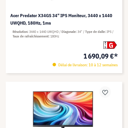
Acer Predator X34GS 34" IPS Moniteur, 3440 x 1440
UWQHD, 180Hz, 1ms
Résolution
3440 x 1440 UWQHD
Diagonale
34"
Type de dalle
IPS
Taux de rafraîchissement
180Hz
G
A
G
1 690,09 €*
Délai de livraison: 10 à 12 semaines