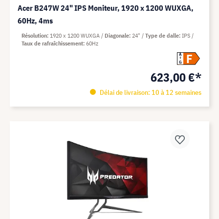
Acer B247W 24" IPS Moniteur, 1920 x 1200 WUXGA,
60Hz, 4ms
Résolution
1920 x 1200 WUXGA
Diagonale
24"
Type de dalle
IPS
Taux de rafraîchissement
60Hz
F
A
G
623,00 €*
Délai de livraison: 10 à 12 semaines