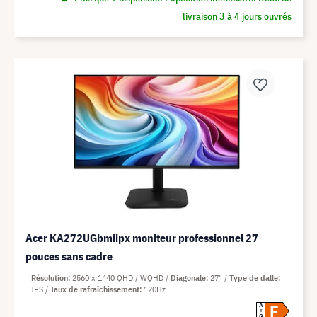
livraison 3 à 4 jours ouvrés
Acer KA272UGbmiipx moniteur professionnel 27
pouces sans cadre
Résolution
2560 x 1440 QHD / WQHD
Diagonale
27"
Type de dalle
IPS
Taux de rafraîchissement
120Hz
F
A
G