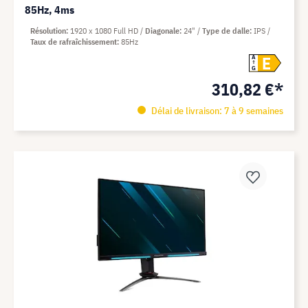
85Hz, 4ms
Résolution
1920 x 1080 Full HD
Diagonale
24"
Type de dalle
IPS
Taux de rafraîchissement
85Hz
E
A
G
310,82 €*
Délai de livraison: 7 à 9 semaines