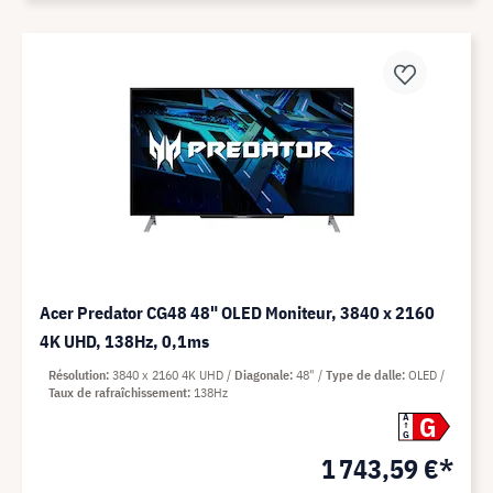
Acer Predator CG48 48" OLED Moniteur, 3840 x 2160
4K UHD, 138Hz, 0,1ms
Résolution
3840 x 2160 4K UHD
Diagonale
48"
Type de dalle
OLED
Taux de rafraîchissement
138Hz
G
A
G
1 743,59 €*