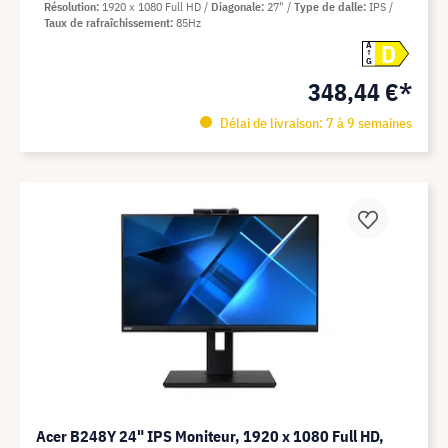
Résolution
1920 x 1080 Full HD
Diagonale
27"
Type de dalle
IPS
Taux de rafraîchissement
85Hz
D
A
G
348,44 €*
Délai de livraison: 7 à 9 semaines
Acer B248Y 24" IPS Moniteur, 1920 x 1080 Full HD,