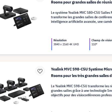
Rooms pour grandes salles de réuni
Le système Yealink MVC S80-C5U Salles 
transforme les grandes salles de conféren
intelligence artificielle avancée, une camé
et une intégration transparente.
Résolution
Champ de visio
3840 x 2160 4K UHD
110°
Yealink MVC S98-C5U Système Micr
Rooms pour les très grandes salles 
Le Yealink MVC S98-C5U transforme les ré
grandes salles grâce à une technologie Sm
objectifs pour des visioconférences profes
immersives.