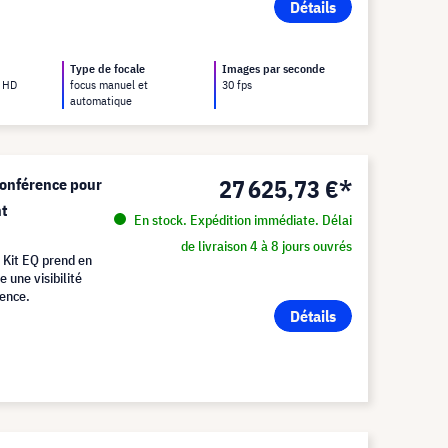
Détails
Type de focale
Images par seconde
l HD
focus manuel et
30 fps
automatique
27 625,73 €*
conférence pour
ht
En stock. Expédition immédiate. Délai
de livraison 4 à 8 jours ouvrés
 Kit EQ prend en
e une visibilité
rence.
Détails