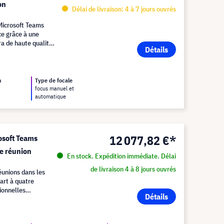
on
Délai de livraison: 4 à 7 jours ouvrés
Microsoft Teams
ce grâce à une
ra de haute qualité
Détails
n
Type de focale
focus manuel et
automatique
12 077,82 €*
osoft Teams
de réunion
En stock. Expédition immédiate. Délai
de livraison 4 à 8 jours ouvrés
unions dans les
art à quatre
sionnelles
Détails