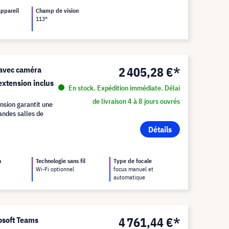
appareil
Champ de vision
113°
2 405,28 €*
 avec caméra
extension inclus
En stock. Expédition immédiate. Délai
de livraison 4 à 8 jours ouvrés
nsion garantit une
andes salles de
Détails
n
Technologie sans fil
Type de focale
Wi-Fi optionnel
focus manuel et
automatique
4 761,44 €*
osoft Teams