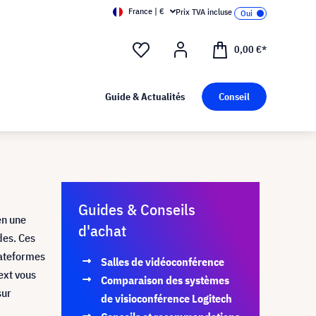
France | €
Prix TVA incluse
0,00 €*
Guide & Actualités
Conseil
Guides & Conseils
en une
d'achat
des. Ces
ateformes
Salles de vidéoconférence
ext vous
Comparaison des systèmes
sur
de visioconférence Logitech