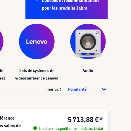
Conseils et recommandations
pour les produits Jabra
de
Sets de systèmes de
Audio
eat
vidéoconférence Lenovo
Trier par:
5 713,88 €*
nférence
es salles de
En stock. Expédition immédiate. Délai