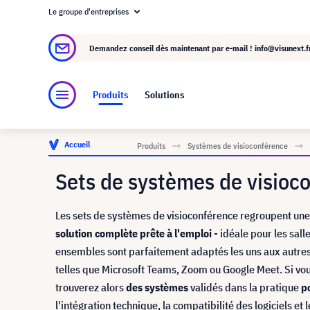
Le groupe d'entreprises
À propos de visunext.fr
Le groupe visunext
Demandez conseil dès maintenant par e-mail !
info@visunext.f
Produits
Solutions
Accueil
Produits
Systèmes de visioconférence
Sets de systèmes de visioc
Les sets de systèmes de visioconférence regroupent une
solution complète prête à l'emploi
- idéale pour les sal
ensembles sont parfaitement adaptés les uns aux autre
telles que Microsoft Teams, Zoom ou Google Meet. Si vou
trouverez alors
des systèmes
validés dans la pratique
po
l'intégration technique, la compatibilité des logiciels et