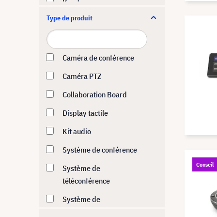
Kandao
Type de produit
Kramer
Lenovo
Logitech
Caméra de conférence
Neat
Caméra PTZ
Neets
Collaboration Board
Owl Labs
Display tactile
Panasonic
Kit audio
Poly
Système de conférence
Conseil
Yealink
Système de
téléconférence
Système de
vidéoconférence