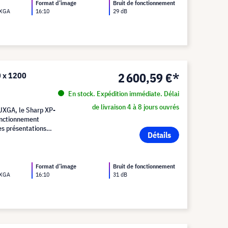
Format d’image
Bruit de fonctionnement
UXGA
16:10
29 dB
2 600,59 €*
0 x 1200
En stock. Expédition immédiate. Délai
de livraison 4 à 8 jours ouvrés
UXGA, le Sharp XP-
fonctionnement
es présentations
Détails
Format d’image
Bruit de fonctionnement
UXGA
16:10
31 dB