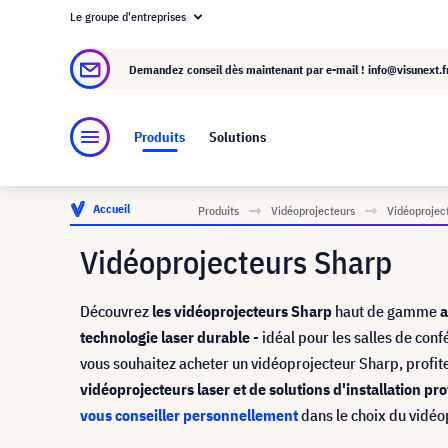
Le groupe d'entreprises
À propos de visunext.fr
Le groupe visunext
Demandez conseil dès maintenant par e-mail !
info@visunext.f
Produits
Solutions
Accueil
Produits
Vidéoprojecteurs
Vidéoprojec
Vidéoprojecteurs Sharp
Découvrez
les vidéoprojecteurs Sharp
haut de gamme
a
technologie laser durable
- idéal pour les salles de con
vous souhaitez acheter un vidéoprojecteur Sharp, profit
vidéoprojecteurs laser et de solutions d'installation pr
vous conseiller personnellement
dans le choix du vidéo