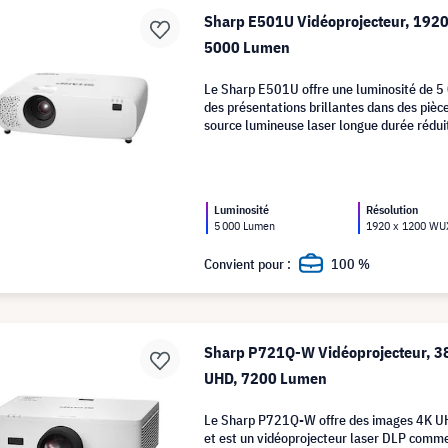
Sharp E501U Vidéoprojecteur, 192
5000 Lumen
Le Sharp E501U offre une luminosité de 5
des présentations brillantes dans des pièc
source lumineuse laser longue durée réduit
d'exploitation globaux à long terme.
Luminosité
Résolution
5 000 Lumen
1920 x 1200 W
Convient pour :
100 %
Sharp P721Q-W Vidéoprojecteur, 3
UHD, 7200 Lumen
Le Sharp P721Q-W offre des images 4K U
et est un vidéoprojecteur laser DLP commer