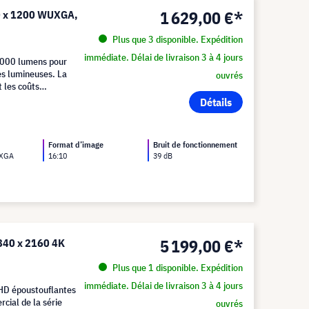
1 629,00 €*
0 x 1200 WUXGA,
Plus que 3 disponible. Expédition
immédiate. Délai de livraison 3 à 4 jours
 000 lumens pour
es lumineuses. La
ouvrés
 les coûts
Détails
Format d’image
Bruit de fonctionnement
UXGA
16:10
39 dB
5 199,00 €*
840 x 2160 4K
Plus que 1 disponible. Expédition
immédiate. Délai de livraison 3 à 4 jours
HD époustouflantes
cial de la série
ouvrés