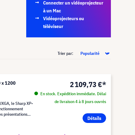
Connecter un vidéoprojecteur
à un Mac
Vidéoprojecteurs ou
téléviseur
Trier par:
2 109,73 €*
0 x 1200
En stock. Expédition immédiate. Délai
de livraison 4 à 8 jours ouvrés
UXGA, le Sharp XP-
fonctionnement
es présentations
Détails