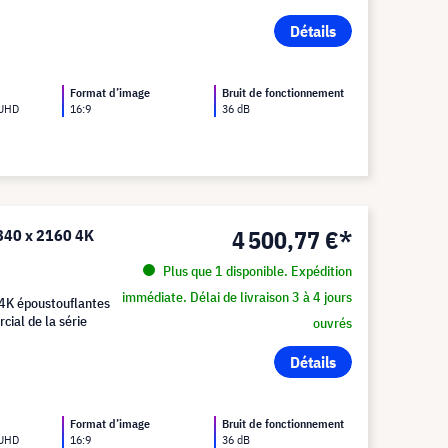
Détails
Format d’image
Bruit de fonctionnement
 UHD
16:9
36 dB
4 500,77 €*
840 x 2160 4K
Plus que 1 disponible. Expédition
immédiate. Délai de livraison 3 à 4 jours
4K époustouflantes
cial de la série
ouvrés
Détails
Format d’image
Bruit de fonctionnement
 UHD
16:9
36 dB