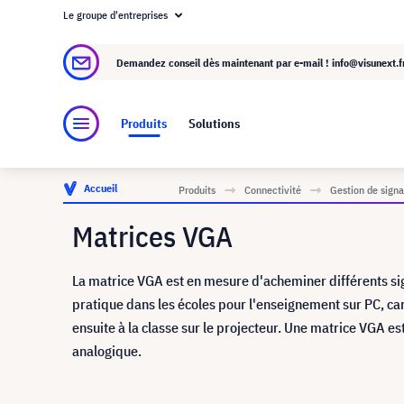
Le groupe d'entreprises
À propos de visunext.fr
Le groupe visunext
Demandez conseil dès maintenant par e-mail !
info@visunext.f
Produits
Solutions
Accueil
Produits
Connectivité
Gestion de signa
Matrices VGA
La matrice VGA est en mesure d'acheminer différents sig
pratique dans les écoles pour l'enseignement sur PC, car 
ensuite à la classe sur le projecteur. Une matrice VGA es
analogique.