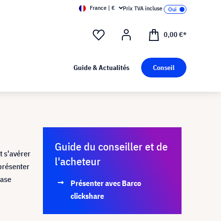
France | €
Prix TVA incluse
0,00 €*
Guide & Actualités
Conseil
Guide du conseiller et de
t s'avérer
l'acheteur
 présenter
base
Présenter avec Barco
clickshare