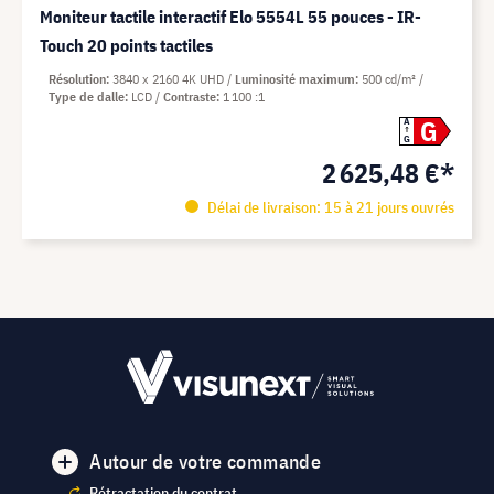
Moniteur tactile interactif Elo 5554L 55 pouces - IR-
Touch 20 points tactiles
Résolution
3840 x 2160 4K UHD
Luminosité maximum
500 cd/m²
Type de dalle
LCD
Contraste
1 100 :1
G
A
G
2 625,48 €*
Délai de livraison: 15 à 21 jours ouvrés
Autour de votre commande
Rétractation du contrat