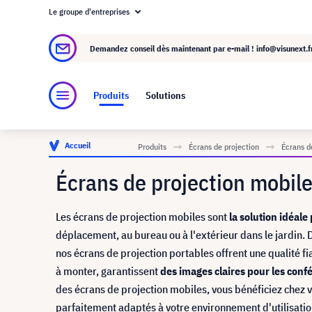
Le groupe d'entreprises
À propos de visunext.fr
Le groupe visunext
Demandez conseil dès maintenant par e-mail !
info@visunext.f
Produits
Solutions
Accueil
Produits
Écrans de projection
Écrans d
Écrans de projection mobil
Les écrans de projection mobiles sont
la solution idéale
déplacement, au bureau ou à l'extérieur dans le jardin.
nos écrans de projection portables offrent une qualité fiab
à monter, garantissent
des images claires pour les conf
des écrans de projection mobiles, vous bénéficiez chez
parfaitement adaptés à votre environnement d'utilisation