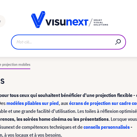
Fabricant
Téléchargements et kit de presse
r
e projection mobiles
es
 pour tous ceux qui souhaitent bénéficier d'une projection flexible
- 
 Des
modèles pliables sur pied
, aux
écrans de projection sur cadre c
le et une grande facilité d'utilisation. Les toiles à réflexion optimisé
érences, les soirées home cinéma ou les présentations
. Lorsque vou
 visunext de compétences techniques et de
conseils personnalisés
-
, à vos locaux et à vos besoins.