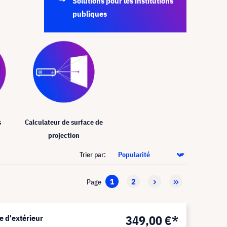
Solutions pour les institutions
publiques
s
Calculateur de surface de
projection
Trier par:
1
2
Page
349,00 €*
e d'extérieur