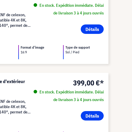
En stock. Expédition immédiate. Délai
de livraison 3 à 4 jours ouvrés
 INF de celexon,
atible 4K et 8K,
e 140°, permet de
Détails
e qualité dans votre
Format d’image
Type de support
16:9
Sol / Pied
399,00 €*
e d'extérieur
En stock. Expédition immédiate. Délai
de livraison 3 à 4 jours ouvrés
 INF de celexon,
atible 4K et 8K,
e 140°, permet de
Détails
rande netteté dans