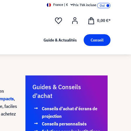
France | €
Prix TVA incluse
0,00 €*
Guide & Actualités
Conseil
Guides & Conseils
en
d'achat
ompacts
,
e, faciles
Conseils d'achat d'écrans de
s achetez
projection
Conseils personnalisés