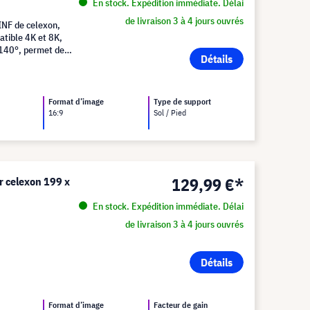
En stock. Expédition immédiate. Délai
de livraison 3 à 4 jours ouvrés
 INF de celexon,
atible 4K et 8K,
e 140°, permet de
Détails
e qualité dans votre
Format d’image
Type de support
16:9
Sol / Pied
129,99 €*
er celexon 199 x
En stock. Expédition immédiate. Délai
de livraison 3 à 4 jours ouvrés
Détails
Format d’image
Facteur de gain