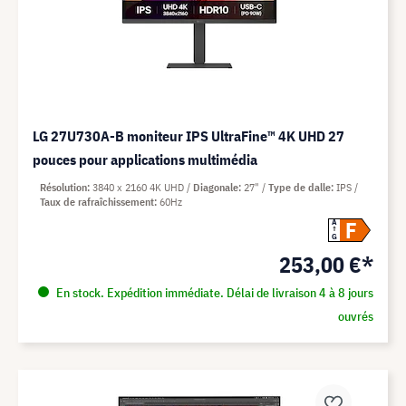
LG 27U730A-B moniteur IPS UltraFine™ 4K UHD 27
pouces pour applications multimédia
Résolution
3840 x 2160 4K UHD
Diagonale
27"
Type de dalle
IPS
Taux de rafraîchissement
60Hz
F
A
G
253,00 €*
En stock. Expédition immédiate. Délai de livraison 4 à 8 jours
ouvrés