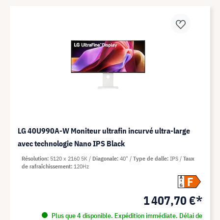
LG 40U990A-W Moniteur ultrafin incurvé ultra-large
avec technologie Nano IPS Black
Résolution
5120 x 2160 5K
Diagonale
40"
Type de dalle
IPS
Taux
de rafraîchissement
120Hz
F
A
G
1 407,70 €*
Plus que 4 disponible. Expédition immédiate. Délai de