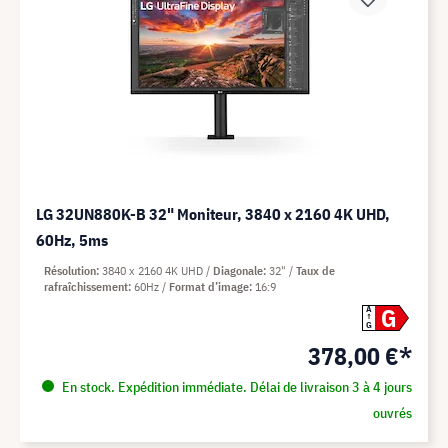
LG 32UN880K-B 32" Moniteur, 3840 x 2160 4K UHD,
60Hz, 5ms
Résolution
3840 x 2160 4K UHD
Diagonale
32"
Taux de
rafraîchissement
60Hz
Format d’image
16:9
G
A
G
378,00 €*
En stock. Expédition immédiate. Délai de livraison 3 à 4 jours
ouvrés