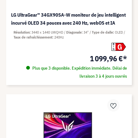
LG UltraGear™ 34GX90SA-W moniteur de jeu intelligent
incurvé OLED 34 pouces avec 240 Hz, webOS et IA
Résolution
3440 x 1440 UWQHD
Diagonale
34"
Type de dalle
OLED
Taux de rafraîchissement
240Hz
G
A
G
1 099,96 €*
Plus que 3 disponible. Expédition immédiate. Délai de
livraison 3 à 4 jours ouvrés