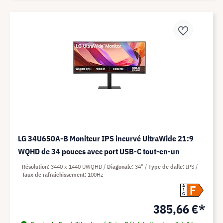
LG 34U650A-B Moniteur IPS incurvé UltraWide 21:9
WQHD de 34 pouces avec port USB-C tout-en-un
Résolution
3440 x 1440 UWQHD
Diagonale
34"
Type de dalle
IPS
Taux de rafraîchissement
100Hz
F
A
G
385,66 €*