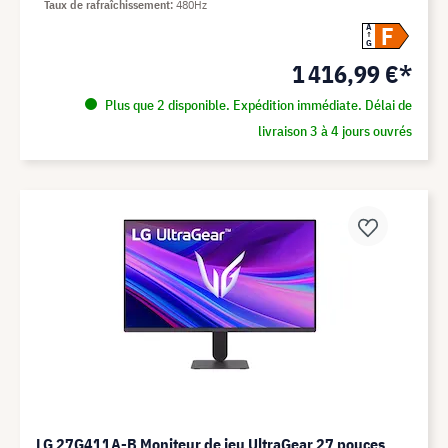
Taux de rafraîchissement
480Hz
F
A
G
1 416,99 €*
Plus que 2 disponible. Expédition immédiate. Délai de
livraison 3 à 4 jours ouvrés
LG 27G411A-B Moniteur de jeu UltraGear 27 pouces