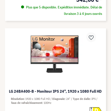
Plus que 5 disponible. Expédition immédiate. Délai de
livraison 3 à 4 jours ouvrés
LG 24BA400-B - Moniteur IPS 24", 1920 x 1080 Full HD
Résolution
1920 x 1080 Full HD
Diagonale
24"
Type de dalle
IPS
Taux de rafraîchissement
100Hz
D
A