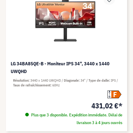
LG 34BA85QE-B - Moniteur IPS 34", 3440 x 1440
UWQHD
Résolution
3440 x 1440 UWQHD
Diagonale
34"
Type de dalle
IPS
Taux de rafraîchissement
60Hz
F
A
G
431,02 €*
Plus que 3 disponible. Expédition immédiate. Délai de
livraison 3 à 4 jours ouvrés