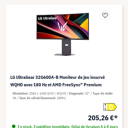
LG UltraGear 32G600A-B Moniteur de jeu incurvé
WQHD avec 180 Hz et AMD FreeSync™ Premium
Résolution
2560 x 1440 QHD / WQHD
Diagonale
32"
Type de dalle
VA
Taux de rafraîchissement
180Hz
D
A
G
205,26 €*
En stock. Expédition immédiate. Délai de livraison 4 à 8 jours