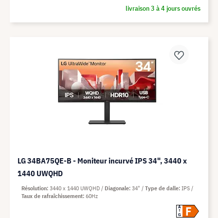
livraison 3 à 4 jours ouvrés
LG 34BA75QE-B - Moniteur incurvé IPS 34", 3440 x
1440 UWQHD
Résolution
3440 x 1440 UWQHD
Diagonale
34"
Type de dalle
IPS
Taux de rafraîchissement
60Hz
F
A
G