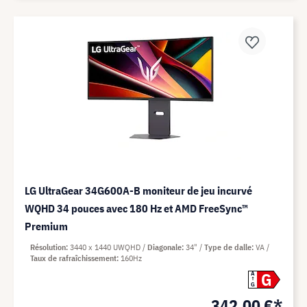
LG UltraGear 34G600A-B moniteur de jeu incurvé
WQHD 34 pouces avec 180 Hz et AMD FreeSync™
Premium
Résolution
3440 x 1440 UWQHD
Diagonale
34"
Type de dalle
VA
Taux de rafraîchissement
160Hz
G
A
G
342,00 €*