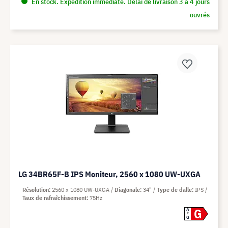
En stock. Expédition immédiate. Délai de livraison 3 à 4 jours
ouvrés
LG 34BR65F-B IPS Moniteur, 2560 x 1080 UW-UXGA
Résolution
2560 x 1080 UW-UXGA
Diagonale
34"
Type de dalle
IPS
Taux de rafraîchissement
75Hz
G
A
G