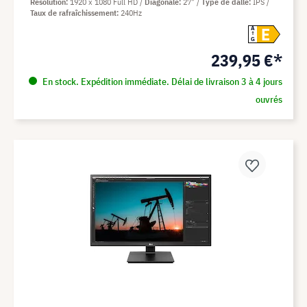
Résolution
1920 x 1080 Full HD
Diagonale
27"
Type de dalle
IPS
Taux de rafraîchissement
240Hz
E
A
G
239,95 €*
En stock. Expédition immédiate. Délai de livraison 3 à 4 jours
ouvrés