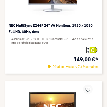
NEC MultiSync E244F 24" VA Moniteur, 1920 x 1080
Full HD, 60Hz, 6ms
Résolution
1920 x 1080 Full HD
Diagonale
24"
Type de dalle
VA
Taux de rafraîchissement
60Hz
C
A
G
149,00 €*
Délai de livraison: 7 à 9 semaines