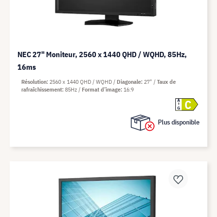
NEC 27" Moniteur, 2560 x 1440 QHD / WQHD, 85Hz,
16ms
Résolution
2560 x 1440 QHD / WQHD
Diagonale
27"
Taux de
rafraîchissement
85Hz
Format d’image
16:9
C
A
G
Plus disponible