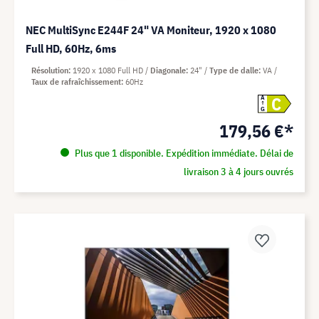
NEC MultiSync E244F 24" VA Moniteur, 1920 x 1080
Full HD, 60Hz, 6ms
Résolution
1920 x 1080 Full HD
Diagonale
24"
Type de dalle
VA
Taux de rafraîchissement
60Hz
C
A
G
179,56 €*
Plus que 1 disponible. Expédition immédiate. Délai de
livraison 3 à 4 jours ouvrés