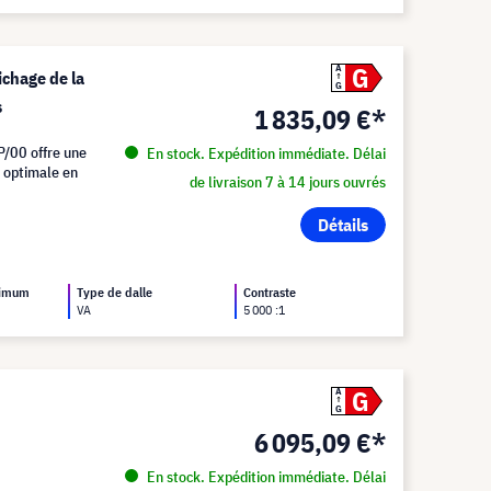
G
A
chage de la
G
s
1 835,09 €*
P/00 offre une
En stock. Expédition immédiate. Délai
é optimale en
de livraison 7 à 14 jours ouvrés
Détails
ximum
Type de dalle
Contraste
VA
5 000 :1
G
A
G
6 095,09 €*
En stock. Expédition immédiate. Délai