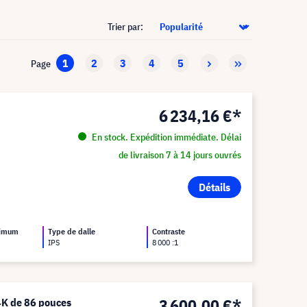
Trier par:
1
2
3
4
5
Page
6 234,16 €*
En stock. Expédition immédiate. Délai
de livraison 7 à 14 jours ouvrés
Détails
ximum
Type de dalle
Contraste
IPS
8 000 :1
3 600,00 €*
4K de 86 pouces