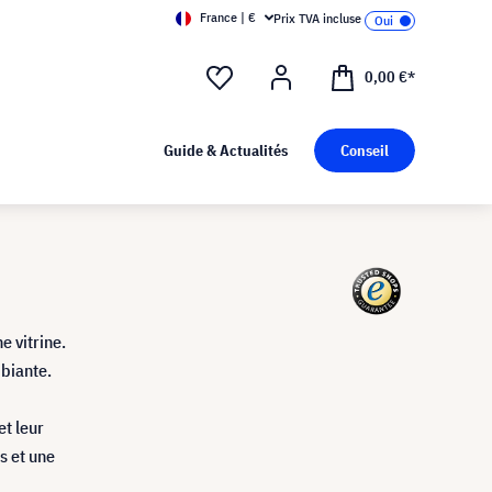
France | €
Prix TVA incluse
0,00 €*
Guide & Actualités
Conseil
e vitrine.
mbiante.
et leur
s et une