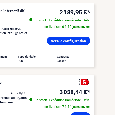
2 189,95 €*
 interactif 4K
En stock. Expédition immédiate. Délai
de livraison 6 à 10 jours ouvrés
t dans un seul
ion intelligente et
Vers la configuration
ximum
Type de dalle
Contraste
LCD
5 000 :1
G
A
5"
G
3 058,44 €*
 du 55BDL4002H/00
ontenus attrayants
En stock. Expédition immédiate. Délai
s lumineux.
de livraison 7 à 14 jours ouvrés