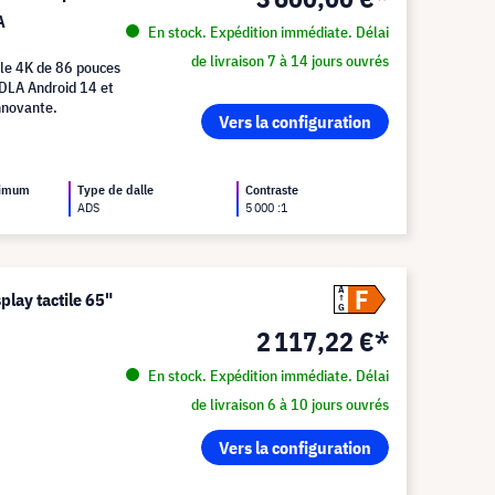
A
En stock. Expédition immédiate. Délai
de livraison 7 à 14 jours ouvrés
le 4K de 86 pouces
EDLA Android 14 et
innovante.
Vers la configuration
ximum
Type de dalle
Contraste
ADS
5 000 :1
F
A
lay tactile 65"
G
2 117,22 €*
En stock. Expédition immédiate. Délai
de livraison 6 à 10 jours ouvrés
Vers la configuration