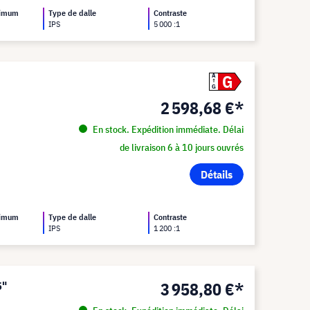
ximum
Type de dalle
Contraste
IPS
5 000 :1
G
A
G
2 598,68 €*
En stock. Expédition immédiate. Délai
de livraison 6 à 10 jours ouvrés
Détails
ximum
Type de dalle
Contraste
IPS
1 200 :1
3 958,80 €*
5"