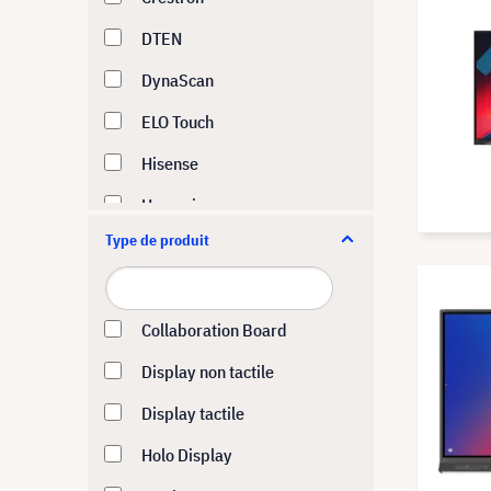
DTEN
DynaScan
ELO Touch
Hisense
Huawei
Type de produit
HYPERVSN
i3-Technologies
iiyama
Collaboration Board
InFocus
Display non tactile
Joan
Display tactile
Kindermann
Holo Display