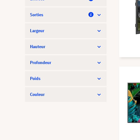
Samsung
Sorties
Sharp
Solum
Largeur
Sony
Hauteur
StarBoard
Profondeur
SWEDX
ViewSonic
Poids
Wacom
Couleur
Yealink