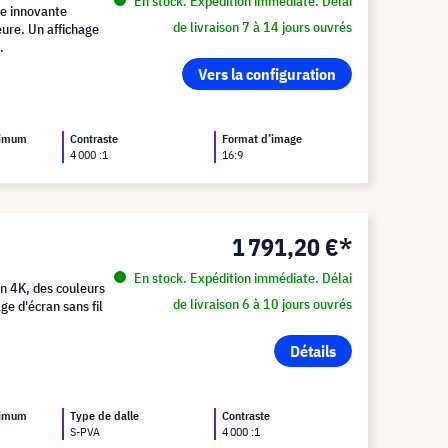
En stock. Expédition immédiate. Délai
le innovante
de livraison 7 à 14 jours ouvrés
eure. Un affichage
.
Vers la configuration
ximum
Contraste
Format d’image
4 000 :1
16:9
1 791,20 €*
En stock. Expédition immédiate. Délai
n 4K, des couleurs
de livraison 6 à 10 jours ouvrés
ge d'écran sans fil
Détails
ximum
Type de dalle
Contraste
S-PVA
4 000 :1