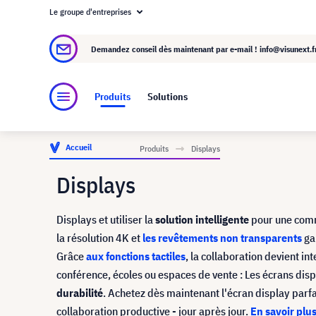
Le groupe d'entreprises
À propos de visunext.fr
Le groupe visunext
Demandez conseil dès maintenant par e-mail !
info@visunext.f
Produits
Solutions
Accueil
Produits
Displays
Displays
Displays et utiliser la
solution intelligente
pour une comm
la résolution 4K et
les revêtements non transparents
ga
Grâce
aux fonctions tactiles
, la collaboration devient i
conférence, écoles ou espaces de vente : Les écrans dis
durabilité
. Achetez dès maintenant l'écran display parfa
collaboration productive - jour après jour.
En savoir plus