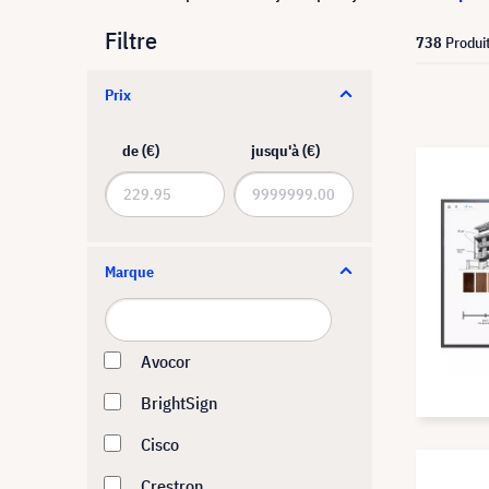
Filtre
738
Produi
Prix
de (€)
jusqu'à (€)
Marque
Avocor
BrightSign
Cisco
Crestron