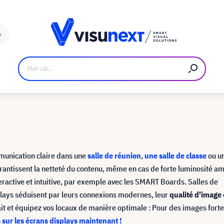
Fabricant
Téléchargements et kit de presse
r
unication claire dans une
salle de réunion
,
une salle de classe
ou un
rantissent la netteté du contenu, même en cas de forte luminosité a
nteractive et intuitive, par exemple avec les SMART Boards. Salles de
plays séduisent par leurs connexions modernes, leur
qualité d'image
it et équipez vos locaux de manière optimale : Pour des images forte
 sur les écrans displays maintenant !