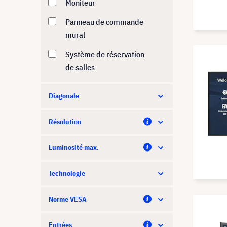
Legamaster
Moniteur
Lenovo
Panneau de commande
mural
LG
Système de réservation
Logitech
de salles
MAXHUB
Tablette
Diagonale
Neat
Terminaux Outdoor
NEC
Résolution
Newline
Luminosité max.
Optoma
Technologie
Panasonic
Philips
Norme VESA
Promethean
Entrées