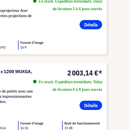
En stock. Expédition immédiate. Délai
de livraison 3 à 4 jours ouvrés
déoprojecteur Acer
tes projections de
Détails
Format d’image
 UHD
16:9
2 003,14 €*
0 x 1200 WUXGA,
En stock. Expédition immédiate. Délai
de livraison 4 à 8 jours ouvrés
 de pointe avec une
ns impressionnantes
iées.
Détails
Format d’image
Bruit de fonctionnement
UXGA
16:10
33 dB