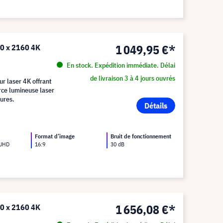
1 049,95 €*
40 x 2160 4K
En stock. Expédition immédiate. Délai
de livraison 3 à 4 jours ouvrés
r laser 4K offrant
rce lumineuse laser
ures.
Détails
Format d’image
Bruit de fonctionnement
 UHD
16:9
30 dB
1 656,08 €*
40 x 2160 4K