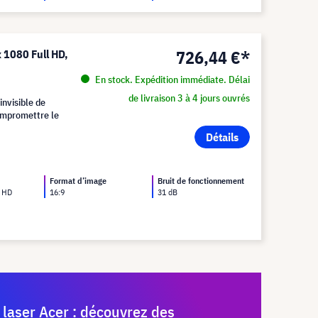
726,44 €*
 1080 Full HD,
En stock. Expédition immédiate. Délai
de livraison 3 à 4 jours ouvrés
invisible de
compromettre le
Détails
Format d’image
Bruit de fonctionnement
l HD
16:9
31 dB
 laser Acer : découvrez des