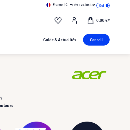
France | €
Prix TVA incluse
0,00 €*
Guide & Actualités
Conseil
n
ouleurs