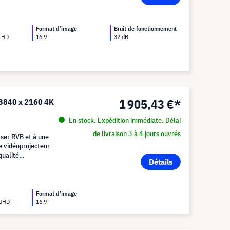
Format d’image
Bruit de fonctionnement
l HD
16:9
32 dB
1 905,43 €*
 3840 x 2160 4K
En stock. Expédition immédiate. Délai
de livraison 3 à 4 jours ouvrés
aser RVB et à une
e vidéoprojecteur
qualité
Détails
ineuses.
Format d’image
 UHD
16:9