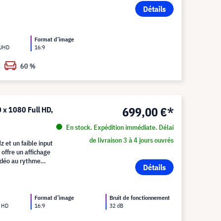
Détails
Format d’image
 UHD
16:9
60 %
699,00 €*
 x 1080 Full HD,
En stock. Expédition immédiate. Délai
de livraison 3 à 4 jours ouvrés
 et un faible input
 offre un affichage
vidéo au rythme
Détails
Format d’image
Bruit de fonctionnement
l HD
16:9
32 dB