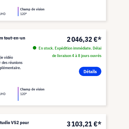
Champ de vision
 UHD
120°
2 046,32 €*
um tout-en-un
En stock. Expédition immédiate. Délai
de livraison 4 à 8 jours ouvrés
ie vidéo
ur des réunions
pplémentaire.
Détails
Champ de vision
 UHD
120°
3 103,21 €*
Studio V52 pour