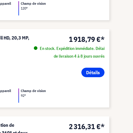
appareil
Champ de vision
120°
1 918,79 €*
l HD, 20,3 MP,
En stock. Expédition immédiate. Délai
de livraison 4 à 8 jours ouvrés
Détails
appareil
Champ de vision
92°
2 316,31 €*
tion de
à 360° et deux