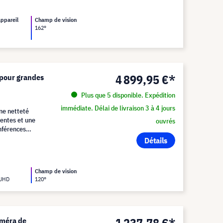
appareil
Champ de vision
162°
4 899,95 €*
 pour grandes
Plus que 5 disponible. Expédition
immédiate. Délai de livraison 3 à 4 jours
une netteté
gentes et une
ouvrés
nférences
Détails
Champ de vision
 UHD
120°
1 237,78 €*
améra de