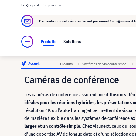
Le groupe d'entreprises
À propos de visunext.fr
Le groupe visunext
Demandez conseil dès maintenant par e-mail !
info@visunext.f
Produits
Solutions
Accueil
Produits
Systèmes de visioconférence
Caméras de conférence
Les caméras de conférence assurent une diffusion vidéo d
idéales pour les réunions hybrides, les présentations ou
résolution 4K ou l'auto-framing et permettent de visuali
de manière flexible dans les systèmes de conférence ex
larges et un contrôle simple
. Chez visunext, ceux qui s
d'une expertise AV de longue date et d'une sélection de 