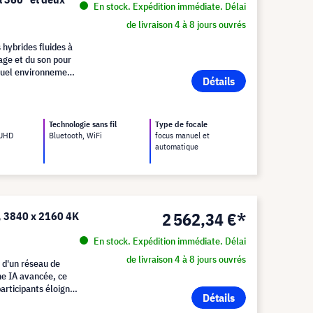
En stock. Expédition immédiate. Délai
de livraison 4 à 8 jours ouvrés
hybrides fluides à
age et du son pour
quel environnement
Détails
Technologie sans fil
Type de focale
 UHD
Bluetooth, WiFi
focus manuel et
automatique
2 562,34 €*
, 3840 x 2160 4K
En stock. Expédition immédiate. Délai
de livraison 4 à 8 jours ouvrés
, d'un réseau de
ne IA avancée, ce
articipants éloignés
Détails