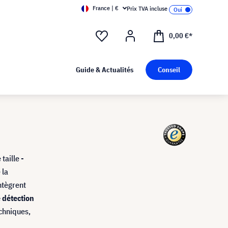
France | €
Prix TVA incluse
0,00 €*
Guide & Actualités
Conseil
taille -
 la
ntègrent
e détection
echniques,