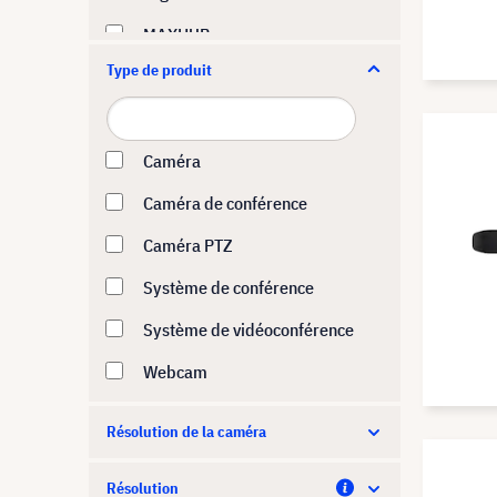
MAXHUB
Type de produit
Neat
Optoma
Owl Labs
Caméra
Poly
Caméra de conférence
StarBoard
Caméra PTZ
Yealink
Système de conférence
Système de vidéoconférence
Webcam
Résolution de la caméra
Résolution