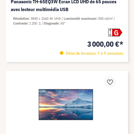
Panasonic TH-65EQ3W Écran LCD UHD de 65 pouces
avec lecteur multimédia USB
Résolution
3840 x 2160 4K UHD
Luminosité maximum
500 cd/m²
Contraste
1 200 :1
Diagonale
65"
G
A
G
3 000,00 €*
Délai de livraison: 7 à 9 semaines