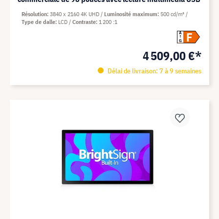
Résolution
3840 x 2160 4K UHD
Luminosité maximum
500 cd/m²
Type de dalle
LCD
Contraste
1 200 :1
F
A
G
4 509,00 €*
Délai de livraison: 7 à 9 semaines