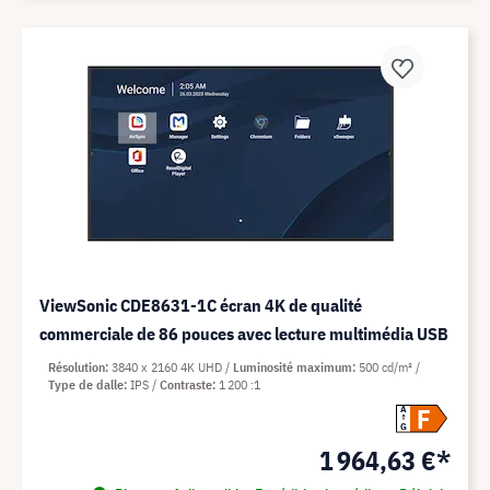
ViewSonic CDE8631-1C écran 4K de qualité
commerciale de 86 pouces avec lecture multimédia USB
Résolution
3840 x 2160 4K UHD
Luminosité maximum
500 cd/m²
Type de dalle
IPS
Contraste
1 200 :1
F
A
G
1 964,63 €*