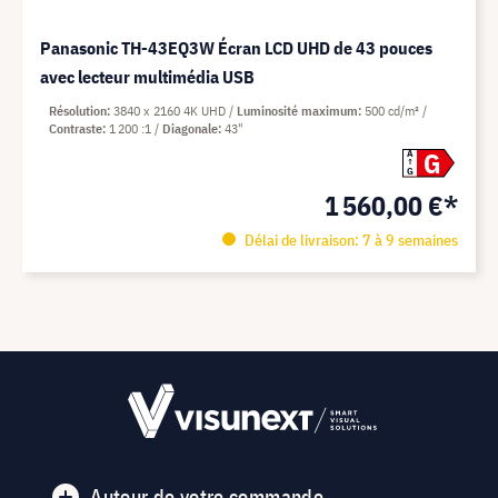
Panasonic TH-43EQ3W Écran LCD UHD de 43 pouces
avec lecteur multimédia USB
Résolution
3840 x 2160 4K UHD
Luminosité maximum
500 cd/m²
Contraste
1 200 :1
Diagonale
43"
G
A
G
1 560,00 €*
Délai de livraison: 7 à 9 semaines
Autour de votre commande