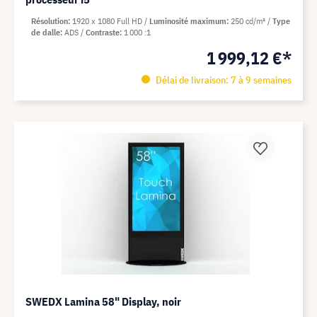
Résolution
1920 x 1080 Full HD
Luminosité maximum
250 cd/m²
Type
de dalle
ADS
Contraste
1 000 :1
1 999,12 €*
Délai de livraison: 7 à 9 semaines
SWEDX Lamina 58" Display, noir