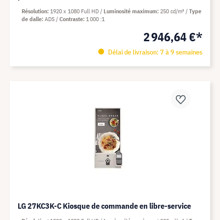
Résolution
1920 x 1080 Full HD
Luminosité maximum
250 cd/m²
Type
de dalle
ADS
Contraste
1 000 :1
2 946,64 €*
Délai de livraison: 7 à 9 semaines
LG 27KC3K-C Kiosque de commande en libre-service