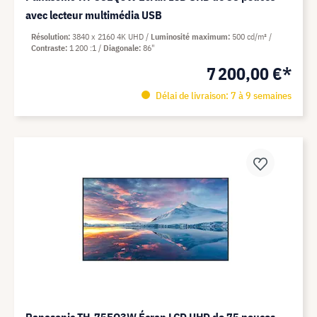
avec lecteur multimédia USB
Résolution
3840 x 2160 4K UHD
Luminosité maximum
500 cd/m²
Contraste
1 200 :1
Diagonale
86"
7 200,00 €*
Délai de livraison: 7 à 9 semaines
Panasonic TH-75EQ3W Écran LCD UHD de 75 pouces