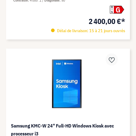
Contraste
4 000 :1
Diagonale
50"
G
A
G
2 400,00 €*
Délai de livraison: 15 à 21 jours ouvrés
Samsung KMC-W 24" Full-HD Windows Kiosk avec
processeur i3