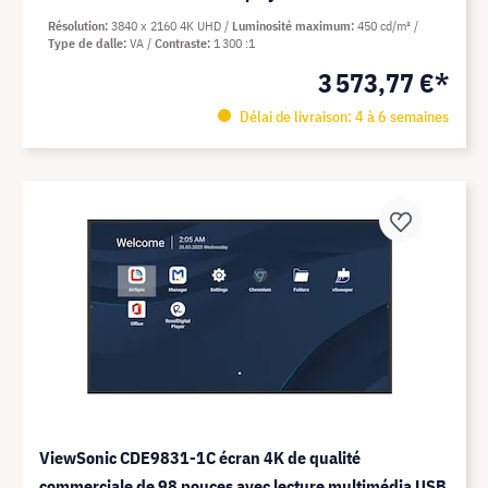
Résolution
3840 x 2160 4K UHD
Luminosité maximum
450 cd/m²
Type de dalle
VA
Contraste
1 300 :1
3 573,77 €*
Délai de livraison: 4 à 6 semaines
ViewSonic CDE9831-1C écran 4K de qualité
commerciale de 98 pouces avec lecture multimédia USB