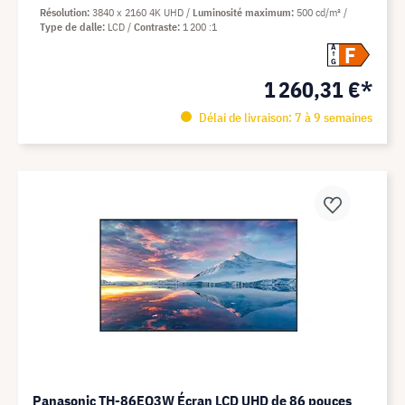
Résolution
3840 x 2160 4K UHD
Luminosité maximum
500 cd/m²
Type de dalle
LCD
Contraste
1 200 :1
F
A
G
1 260,31 €*
Délai de livraison: 7 à 9 semaines
Panasonic TH-86EQ3W Écran LCD UHD de 86 pouces