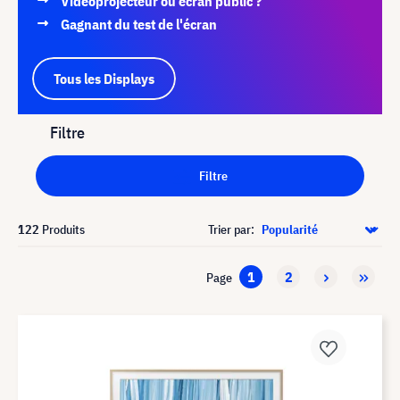
Vidéoprojecteur ou écran public ?
Gagnant du test de l'écran
Tous les Displays
Filtre
Filtre
122
Produits
Trier par:
1
2
Page