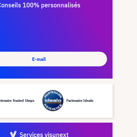
Conseils 100% personnalisés
E-mail
rtenaire Trusted Shops
Partenaire Idealo
Services visunext