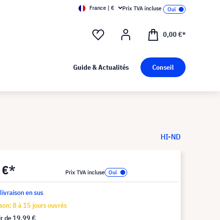
France | €
Prix TVA incluse
0,00 €*
Guide & Actualités
Conseil
HI-ND
 €*
Prix TVA incluse
 livraison en sus
ison: 8 à 15 jours ouvrés
ir de
19,99 €