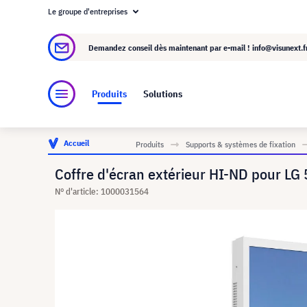
Le groupe d'entreprises
À propos de visunext.fr
Le groupe visunext
Demandez conseil dès maintenant par e-mail !
info@visunext.f
Produits
Solutions
Accueil
Produits
Supports & systèmes de fixation
Coffre d'écran extérieur HI-ND pour LG
N° d'article: 1000031564