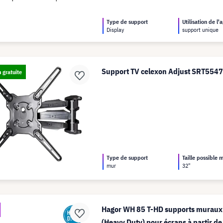
Type de support
Utilisation de l'
Display
support unique
Support TV celexon Adjust SRT554
n gratuite
Type de support
Taille possible
mur
32"
Hagor WH 85 T-HD supports muraux 
(Heavy Duty) pour écrans à partir de