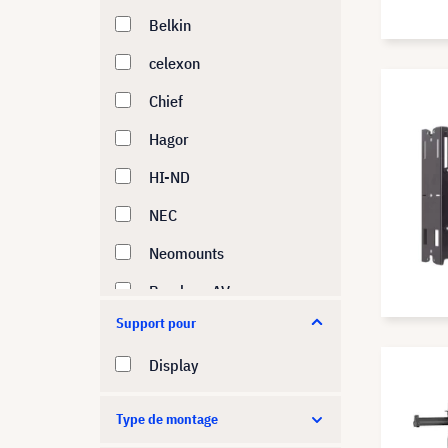
Belkin
celexon
Chief
Hagor
HI-ND
NEC
Neomounts
Peerless-AV
Support pour
PeTa
Display
Samsung
SMS
Type de montage
Vogels