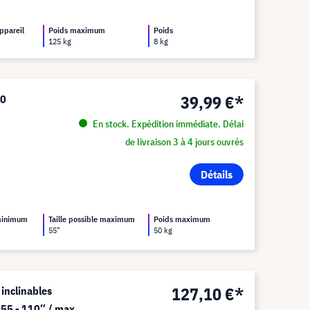
appareil
Poids maximum
Poids
125 kg
8 kg
39,99 €*
70
En stock. Expédition immédiate. Délai
de livraison 3 à 4 jours ouvrés
Détails
 minimum
Taille possible maximum
Poids maximum
55"
50 kg
127,10 €*
inclinables
 55 - 110″ / max.