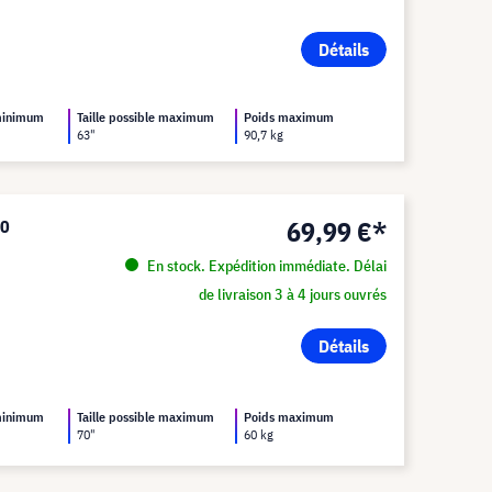
Détails
 minimum
Taille possible maximum
Poids maximum
63"
90,7 kg
69,99 €*
60
En stock. Expédition immédiate. Délai
de livraison 3 à 4 jours ouvrés
Détails
 minimum
Taille possible maximum
Poids maximum
70"
60 kg