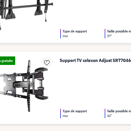
Type de support
Taille possible
mur
37"
Support TV celexon Adjust SRT704
n gratuite
Type de support
Taille possible
mur
42"