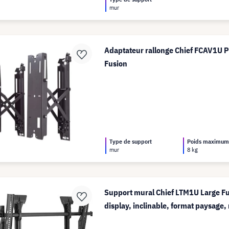
mur
Adaptateur rallonge Chief FCAV1U Pu
Fusion
Type de support
Poids maximu
mur
8 kg
Support mural Chief LTM1U Large F
display, inclinable, format paysage,