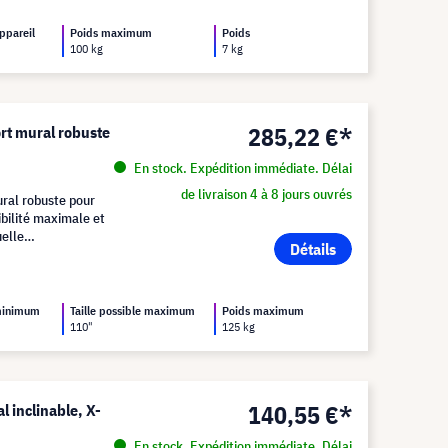
appareil
Poids maximum
Poids
100 kg
7 kg
285,22 €*
t mural robuste
En stock. Expédition immédiate. Délai
de livraison 4 à 8 jours ouvrés
al robuste pour
ibilité maximale et
uelle
Détails
 minimum
Taille possible maximum
Poids maximum
110"
125 kg
140,55 €*
l inclinable, X-
En stock. Expédition immédiate. Délai