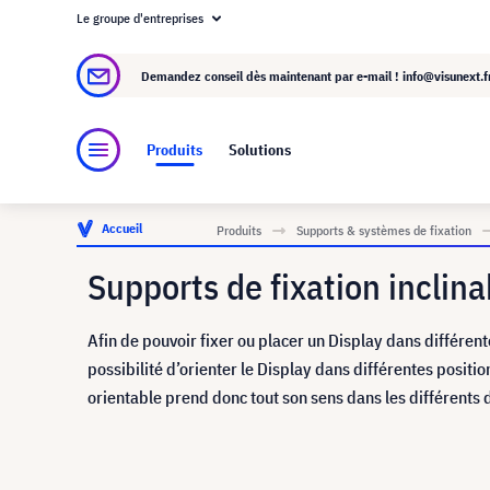
Le groupe d'entreprises
À propos de visunext.fr
Le groupe visunext
Demandez conseil dès maintenant par e-mail !
info@visunext.f
Produits
Solutions
Accueil
Produits
Supports & systèmes de fixation
Supports de fixation inclina
Afin de pouvoir fixer ou placer un Display dans différent
possibilité d’orienter le Display dans différentes position
orientable prend donc tout son sens dans les différents