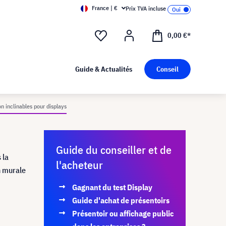
France | €
Prix TVA incluse
0,00 €*
Guide & Actualités
Conseil
on inclinables pour displays
Guide du conseiller et de
 la
l'acheteur
on murale
Gagnant du test Display
Guide d'achat de présentoirs
Présentoir ou affichage public