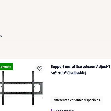
ts
Support mural fixe celexon Adjust-
n gratuite
60"-100" (inclinable)
différentes variantes disponibles
Type de support