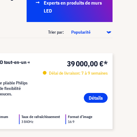
Experts en produits de murs
LED
Trier par:
39 000,00 €*
D tout-en-un «
Délai de livraison: 7 à 9 semaines
r pliable Philips
 flexibilité
 pouces.
Détails
ximum
Taux de rafraîchissement
Format d’image
3 840Hz
16:9