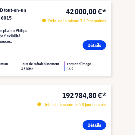
42 000,00 €*
D tout-en-un
e 6015
Délai de livraison: 7 à 9 semaines
r pliable Philips
 flexibilité
 pouces.
Détails
ximum
Taux de rafraîchissement
Format d’image
3 840Hz
16:9
192 784,80 €*
Délai de livraison: 5 à 8 jours ouvrés
Détails