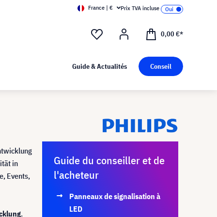
France | €
Prix TVA incluse
0,00 €*
Guide & Actualités
Conseil
ntwicklung
Guide du conseiller et de
tät in
l'acheteur
e, Events,
Panneaux de signalisation à
LED
icklung
.