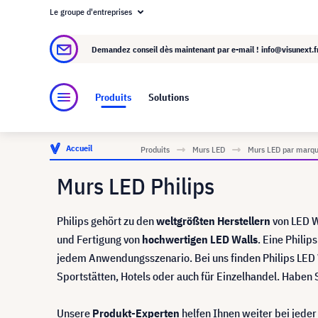
Le groupe d'entreprises
À propos de visunext.fr
Le groupe visunext
Demandez conseil dès maintenant par e-mail !
info@visunext.f
Produits
Solutions
Accueil
Produits
Murs LED
Murs LED par marq
Murs LED Philips
Philips gehört zu den
weltgrößten Herstellern
von LED W
und Fertigung von
hochwertigen LED Walls
. Eine Philip
jedem Anwendungsszenario. Bei uns finden Philips LED Wa
Sportstätten, Hotels oder auch für Einzelhandel. Haben 
Unsere
Produkt-Experten
helfen Ihnen weiter bei jede