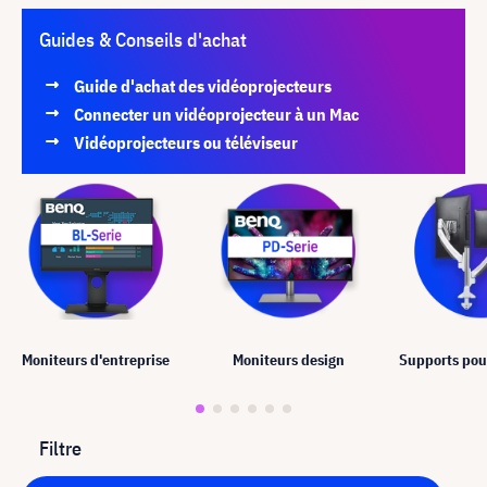
Guides & Conseils d'achat
Guide d'achat des vidéoprojecteurs
Connecter un vidéoprojecteur à un Mac
Vidéoprojecteurs ou téléviseur
Moniteurs d'entreprise
Moniteurs design
Supports pou
Filtre