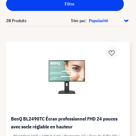
Filtre
28
Produits
Trier par:
BenQ BL2490TC Écran professionnel FHD 24 pouces
avec socle réglable en hauteur
Résolution
1920 x 1080 Full HD
Diagonale
24"
Type de dalle
IPS