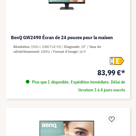
BenQ GW2490 Écran de 24 pouces pour la maison
Résolution
1920 x 1080 Full HD
Diagonale
24"
Taux de
rafraîchissement
100Hz
Format d’image
16:9
E
A
G
83,99 €*
Plus que 1 disponible. Expédition immédiate. Délai de
livraison 3 à 4 jours ouvrés