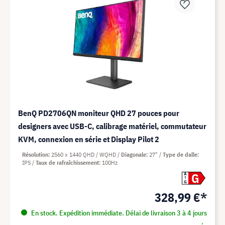
BenQ PD2706QN moniteur QHD 27 pouces pour
designers avec USB-C, calibrage matériel, commutateur
KVM, connexion en série et Display Pilot 2
Résolution
2560 x 1440 QHD / WQHD
Diagonale
27"
Type de dalle
IPS
Taux de rafraîchissement
100Hz
G
A
G
328,99 €*
En stock. Expédition immédiate. Délai de livraison 3 à 4 jours