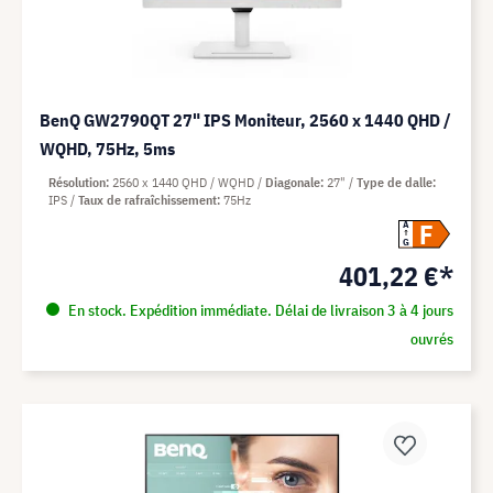
BenQ GW2790QT 27" IPS Moniteur, 2560 x 1440 QHD /
WQHD, 75Hz, 5ms
Résolution
2560 x 1440 QHD / WQHD
Diagonale
27"
Type de dalle
IPS
Taux de rafraîchissement
75Hz
F
A
G
401,22 €*
En stock. Expédition immédiate. Délai de livraison 3 à 4 jours
ouvrés