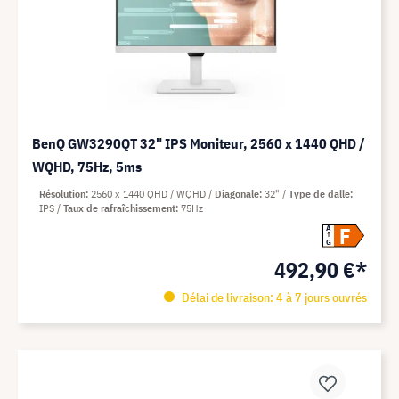
BenQ GW3290QT 32" IPS Moniteur, 2560 x 1440 QHD /
WQHD, 75Hz, 5ms
Résolution
2560 x 1440 QHD / WQHD
Diagonale
32"
Type de dalle
IPS
Taux de rafraîchissement
75Hz
F
A
G
492,90 €*
Délai de livraison: 4 à 7 jours ouvrés