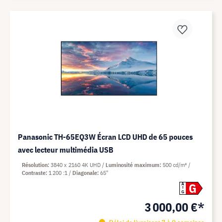
Panasonic TH-65EQ3W Écran LCD UHD de 65 pouces
avec lecteur multimédia USB
Résolution
3840 x 2160 4K UHD
Luminosité maximum
500 cd/m²
Contraste
1 200 :1
Diagonale
65"
G
A
G
3 000,00 €*