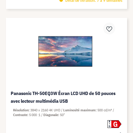
Délai de livraison: 7 à 9 semaines
Panasonic TH-50EQ3W Écran LCD UHD de 50 pouces
avec lecteur multimédia USB
Résolution
3840 x 2160 4K UHD
Luminosité maximum
500 cd/m²
Contraste
5 000 :1
Diagonale
50"
G
A
G