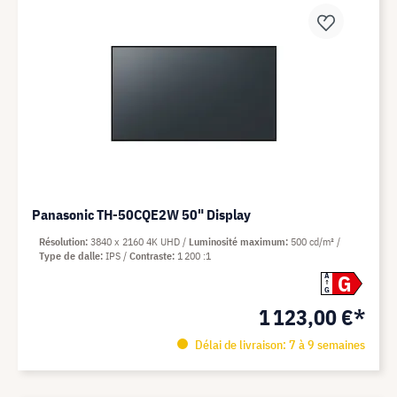
Panasonic TH-50CQE2W 50" Display
Résolution
3840 x 2160 4K UHD
Luminosité maximum
500 cd/m²
Type de dalle
IPS
Contraste
1 200 :1
G
A
G
1 123,00 €*
Délai de livraison: 7 à 9 semaines