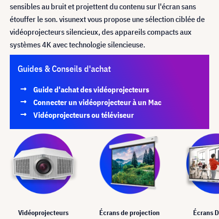
sensibles au bruit et projettent du contenu sur l'écran sans
étouffer le son. visunext vous propose une sélection ciblée de
vidéoprojecteurs silencieux, des appareils compacts aux
systèmes 4K avec technologie silencieuse.
Guides & Conseils d'achat
Guide d'achat des vidéoprojecteurs
Connecter un vidéoprojecteur à un Mac
Vidéoprojecteurs ou téléviseur
Vidéoprojecteurs
Écrans de projection
Écrans D