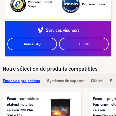
Partenaire Trusted
Partenaire Idealo
Shops
Services visunext
Aide a FAQ
Guide
Notre sélection de produits compatibles
Écrans de projections
Systèmes de support
Câbles
Pré
Écran encastrable au
Écran de proje
plafond motorisé
tensionné moto
celexon PRO Plus
celexon
220 x 124
HomeCinema 2