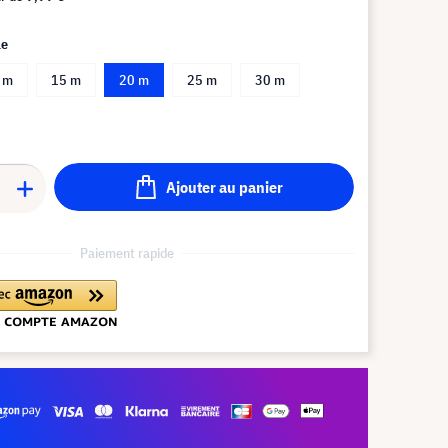
le
 m
15 m
20 m
25 m
30 m
Ajouter au panier
Paiement rapide