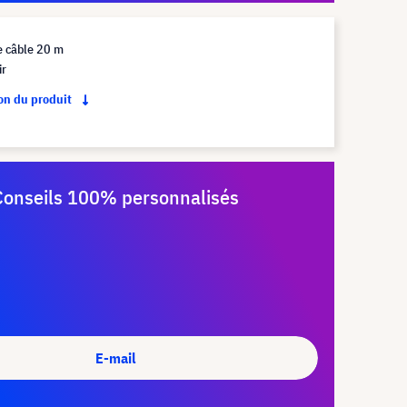
e câble 20 m
ir
ion du produit
Conseils 100% personnalisés
E-mail