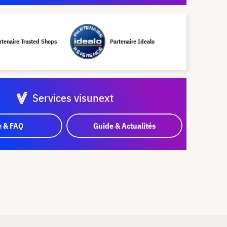
rtenaire Trusted Shops
Partenaire Idealo
Services visunext
e & FAQ
Guide & Actualités