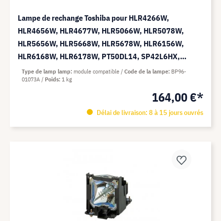
Lampe de rechange Toshiba pour HLR4266W,
HLR4656W, HLR4677W, HLR5066W, HLR5078W,
HLR5656W, HLR5668W, HLR5678W, HLR6156W,
HLR6168W, HLR6178W, PT50DL14, SP42L6HX,
SP61L6HX - Module Compatible (remplace: BP96-
Type de lamp lamp
module compatible
Code de la lampe
BP96-
01073A
Poids
1 kg
01073A)
164,00 €*
Délai de livraison: 8 à 15 jours ouvrés