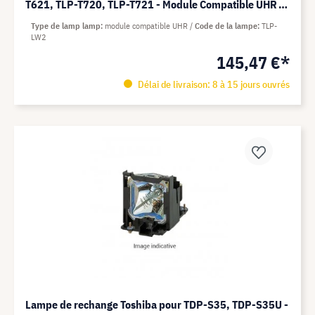
T621, TLP-T720, TLP-T721 - Module Compatible UHR
(remplace: TLP-LW2)
Type de lamp lamp
module compatible UHR
Code de la lampe
TLP-
LW2
145,47 €*
Délai de livraison: 8 à 15 jours ouvrés
Lampe de rechange Toshiba pour TDP-S35, TDP-S35U -