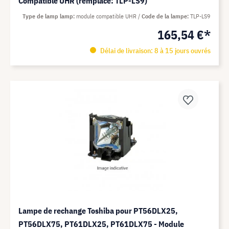
Compatible UHR (remplace: TLP-LS9)
Type de lamp lamp
module compatible UHR
Code de la lampe
TLP-LS9
165,54 €*
Délai de livraison: 8 à 15 jours ouvrés
Lampe de rechange Toshiba pour PT56DLX25,
PT56DLX75, PT61DLX25, PT61DLX75 - Module