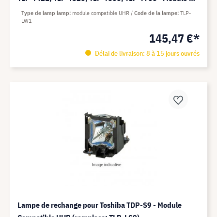
Compatible UHR (remplace: TLP-LW1)
Type de lamp lamp
module compatible UHR
Code de la lampe
TLP-
LW1
145,47 €*
Délai de livraison: 8 à 15 jours ouvrés
Lampe de rechange pour Toshiba TDP-S9 - Module