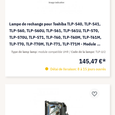
Lampe de rechange pour Toshiba TLP-S40, TLP-S41,
TLP-S60, TLP-S60U, TLP-S61, TLP-S61U, TLP-S70,
TLP-S70U, TLP-S71, TLP-T60, TLP-T60M, TLP-T61M,
TLP-T70, TLP-T70M, TLP-T71, TLP-T71M - Module
Compatible UHR (remplace: TLP-LV2)
Type de lamp lamp
module compatible UHR
Code de la lampe
TLP-LV2
145,47 €*
Délai de livraison: 8 à 15 jours ouvrés