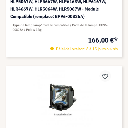
HLP5067W, HLP5667W, HLP6163W, HLP6167W,
HLR4667W, HLR5064W, HLR5067W - Module
Compatible (remplace: BP96-00826A)
Type de lamp lamp
module compatible
Code de la lampe
BP96-
00826A
Poids
1 kg
166,00 €*
Délai de livraison: 8 à 15 jours ouvrés