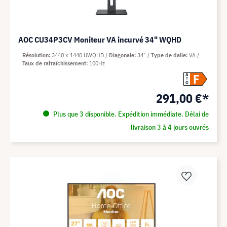
AOC CU34P3CV Moniteur VA incurvé 34" WQHD
Résolution
3440 x 1440 UWQHD
Diagonale
34"
Type de dalle
VA
Taux de rafraîchissement
100Hz
F
A
G
291,00 €*
Plus que 3 disponible. Expédition immédiate. Délai de
livraison 3 à 4 jours ouvrés