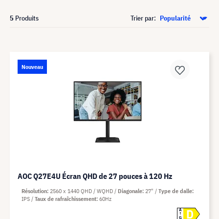
5
Produits
Trier par:
Nouveau
AOC Q27E4U Écran QHD de 27 pouces à 120 Hz
Résolution
2560 x 1440 QHD / WQHD
Diagonale
27"
Type de dalle
IPS
Taux de rafraîchissement
60Hz
D
A
G