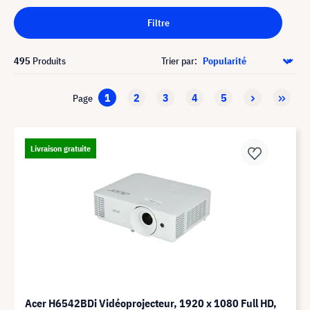
Filtre
495
Produits
Trier par:
1
2
3
4
5
Page
Livraison gratuite
Acer H6542BDi Vidéoprojecteur, 1920 x 1080 Full HD,