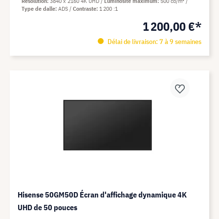
Résolution
3840 x 2160 4K UHD
Luminosité maximum
500 cd/m²
Type de dalle
ADS
Contraste
1 200 :1
1 200,00 €*
Délai de livraison: 7 à 9 semaines
Hisense 50GM50D Écran d'affichage dynamique 4K
UHD de 50 pouces