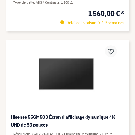
Type de dalle
ADS
Contraste
1 200 :1
1 560,00 €*
Délai de livraison: 7 à 9 semaines
Hisense 55GM50D Écran d'affichage dynamique 4K
UHD de 55 pouces
Résolution
3840 x 2160 4K UHD
Luminosité maximum
500 cd/m²