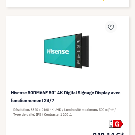
Hisense 50DM66E 50" 4K Digital Signage Display avec
fonctionnement 24/7
Résolution
3840 x 2160 4K UHD
Luminosité maximum
500 cd/m²
Type de dalle
IPS
Contraste
1 200 :1
G
A
G