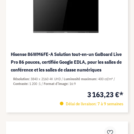
Hisense 86WM6FE-A Solution tout-en-un GoBoard Live
Pro 86 pouces, certifiée Google EDLA, pour les salles de
conférence et les salles de classe numériques
Résolution
3840 x 2160 4K UHD
Luminosité maximum
400 cd/m²
Contraste
1 200 :1
Format d’image
16:9
3 163,23 €*
Délai de livraison: 7 à 9 semaines