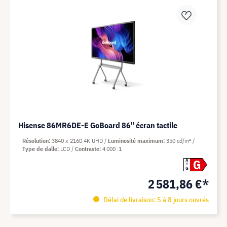
Hisense 86MR6DE-E GoBoard 86" écran tactile
Résolution
3840 x 2160 4K UHD
Luminosité maximum
350 cd/m²
Type de dalle
LCD
Contraste
4 000 :1
G
A
G
2 581,86 €*
Délai de livraison: 5 à 8 jours ouvrés