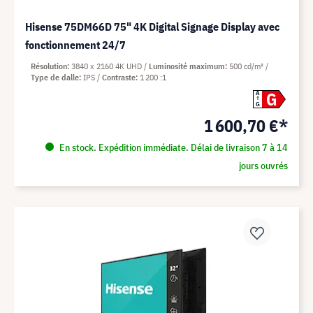
Hisense 75DM66D 75" 4K Digital Signage Display avec
fonctionnement 24/7
Résolution
3840 x 2160 4K UHD
Luminosité maximum
500 cd/m²
Type de dalle
IPS
Contraste
1 200 :1
G
A
G
1 600,70 €*
En stock. Expédition immédiate. Délai de livraison 7 à 14
jours ouvrés