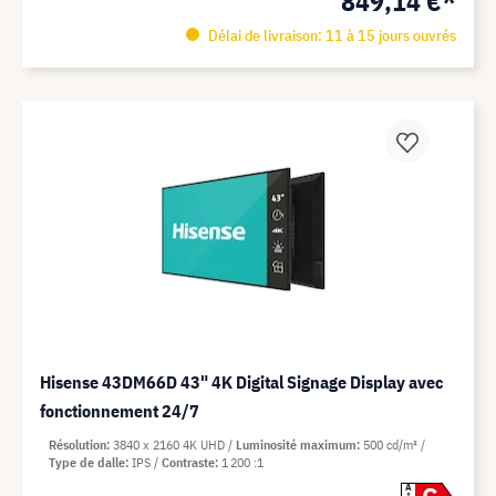
849,14 €*
Délai de livraison: 11 à 15 jours ouvrés
Hisense 43DM66D 43" 4K Digital Signage Display avec
fonctionnement 24/7
Résolution
3840 x 2160 4K UHD
Luminosité maximum
500 cd/m²
Type de dalle
IPS
Contraste
1 200 :1
A