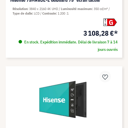
Hisense 75MR6DE-E GoBoard 75" écran tactile
Résolution
3840 x 2160 4K UHD
Luminosité maximum
350 cd/m²
Type de dalle
LCD
Contraste
1 200 :1
G
A
G
3 108,28 €*
En stock. Expédition immédiate. Délai de livraison 7 à 14
jours ouvrés