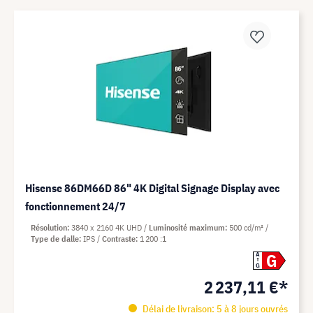
Hisense 86DM66D 86" 4K Digital Signage Display avec
fonctionnement 24/7
Résolution
3840 x 2160 4K UHD
Luminosité maximum
500 cd/m²
Type de dalle
IPS
Contraste
1 200 :1
G
A
G
2 237,11 €*
Délai de livraison: 5 à 8 jours ouvrés