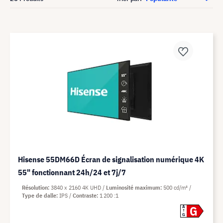
Hisense 55DM66D Écran de signalisation numérique 4K
55" fonctionnant 24h/24 et 7j/7
Résolution
3840 x 2160 4K UHD
Luminosité maximum
500 cd/m²
Type de dalle
IPS
Contraste
1 200 :1
G
A
G