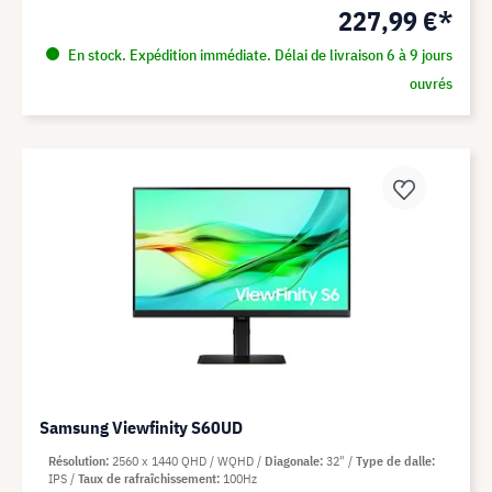
227,99 €*
En stock. Expédition immédiate. Délai de livraison 6 à 9 jours
ouvrés
Samsung Viewfinity S60UD
Résolution
2560 x 1440 QHD / WQHD
Diagonale
32"
Type de dalle
IPS
Taux de rafraîchissement
100Hz