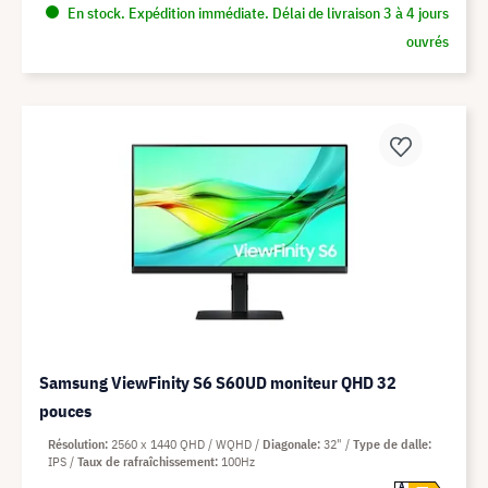
En stock. Expédition immédiate. Délai de livraison 3 à 4 jours
ouvrés
Samsung ViewFinity S6 S60UD moniteur QHD 32
pouces
Résolution
2560 x 1440 QHD / WQHD
Diagonale
32"
Type de dalle
IPS
Taux de rafraîchissement
100Hz
A