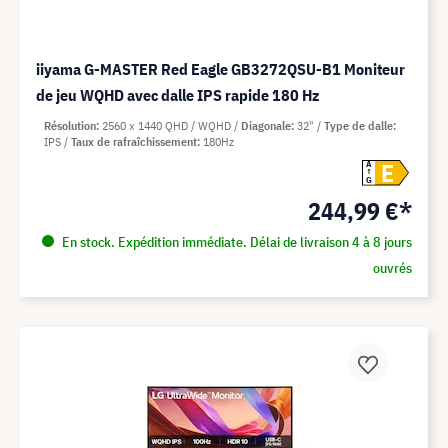
iiyama G-MASTER Red Eagle GB3272QSU-B1 Moniteur
de jeu WQHD avec dalle IPS rapide 180 Hz
Résolution
2560 x 1440 QHD / WQHD
Diagonale
32"
Type de dalle
IPS
Taux de rafraîchissement
180Hz
E
A
G
244,99 €*
En stock. Expédition immédiate. Délai de livraison 4 à 8 jours
ouvrés