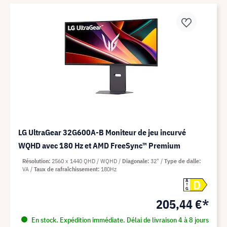
LG UltraGear 32G600A-B Moniteur de jeu incurvé
WQHD avec 180 Hz et AMD FreeSync™ Premium
Résolution
2560 x 1440 QHD / WQHD
Diagonale
32"
Type de dalle
VA
Taux de rafraîchissement
180Hz
D
A
G
205,44 €*
En stock. Expédition immédiate. Délai de livraison 4 à 8 jours