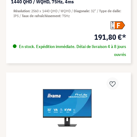
1440 QHD / WQHD, 75Hz, 4ms
Résolution
2560 x 1440 QHD / WQHD
Diagonale
32"
Type de dalle
IPS
Taux de rafraîchissement
75Hz
F
A
G
191,80 €*
En stock. Expédition immédiate. Délai de livraison 4 à 8 jours
ouvrés