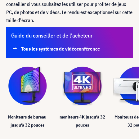
conseiller si vous souhaitez les utiliser pour profiter de jeux
PC, de photos et de vidéos. Le rendu est exceptionnel sur cette
taille d'écran.
Guide du conseiller et de l'acheteur
Tous les systèmes de vidéoconférence
Moniteurs de bureau
moniteurs 4K jusqu'à 32
Moniteurs de
jusqu'à 32 pouces
pouces
32 po