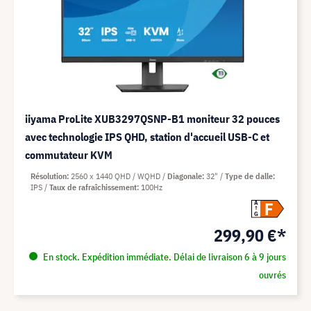
iiyama ProLite XUB3297QSNP-B1 moniteur 32 pouces
avec technologie IPS QHD, station d'accueil USB-C et
commutateur KVM
Résolution
2560 x 1440 QHD / WQHD
Diagonale
32"
Type de dalle
IPS
Taux de rafraîchissement
100Hz
F
A
G
299,90 €*
En stock. Expédition immédiate. Délai de livraison 6 à 9 jours
ouvrés