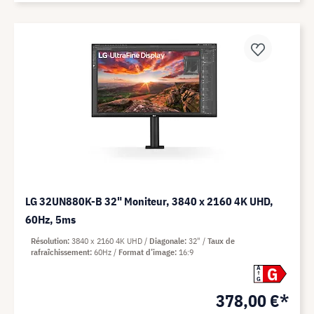
LG 32UN880K-B 32" Moniteur, 3840 x 2160 4K UHD,
60Hz, 5ms
Résolution
3840 x 2160 4K UHD
Diagonale
32"
Taux de
rafraîchissement
60Hz
Format d’image
16:9
G
A
G
378,00 €*