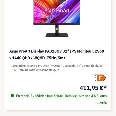
Asus ProArt Display PA328QV 32" IPS Moniteur, 2560
x 1440 QHD / WQHD, 75Hz, 5ms
Résolution
2560 x 1440 QHD / WQHD
Diagonale
32"
Type de dalle
IPS
Taux de rafraîchissement
75Hz
F
A
G
411,95 €*
En stock. Expédition immédiate. Délai de livraison 4 à 8 jours
ouvrés