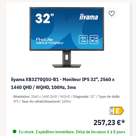
iiyama XB3270QSU-B1 - Moniteur IPS 32", 2560 x
1440 QHD / WQHD, 100Hz, 3ms
Résolution
2560 x 1440 QHD / WQHD
Diagonale
32"
Type de dalle
IPS
Taux de rafraîchissement
100Hz
E
A
G
257,23 €*
En stock. Expédition immédiate. Délai de livraison 4 à 8 jours