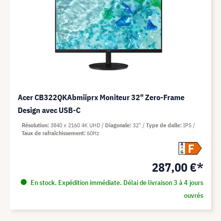
Acer CB322QKAbmiiprx Moniteur 32" Zero-Frame
Design avec USB-C
Résolution
3840 x 2160 4K UHD
Diagonale
32"
Type de dalle
IPS
Taux de rafraîchissement
60Hz
F
A
G
287,00 €*
En stock. Expédition immédiate. Délai de livraison 3 à 4 jours
ouvrés