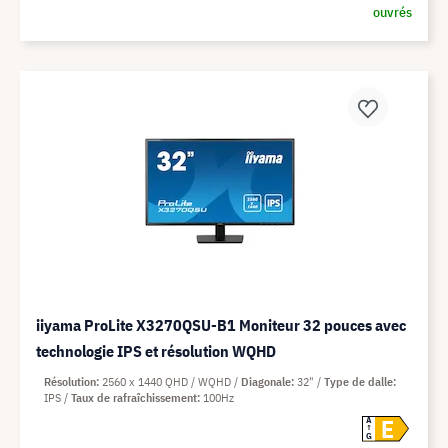
ouvrés
iiyama ProLite X3270QSU-B1 Moniteur 32 pouces avec
technologie IPS et résolution WQHD
Résolution
2560 x 1440 QHD / WQHD
Diagonale
32"
Type de dalle
IPS
Taux de rafraîchissement
100Hz
E
A
G