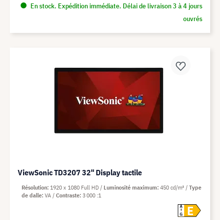
En stock. Expédition immédiate. Délai de livraison 3 à 4 jours
ouvrés
ViewSonic TD3207 32" Display tactile
Résolution
1920 x 1080 Full HD
Luminosité maximum
450 cd/m²
Type
de dalle
VA
Contraste
3 000 :1
E
A
G