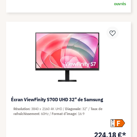
ouvrés
Écran ViewFinity S70D UHD 32" de Samsung
Résolution
3840 x 2160 4K UHD
Diagonale
32"
Taux de
rafraîchissement
60Hz
Format d’image
16:9
F
A
G
224,18 €*