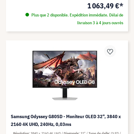
1 063,49 €*
Plus que 2 disponible. Expédition immédiate. Délai de
livraison 3 à 4 jours ouvrés
Samsung Odyssey G80SD - Moniteur OLED 32", 3840 x
2160 4K UHD, 240Hz, 0,03ms
Résolution
3840 x 2160 4K UHD
Diagonale
32"
Type de dalle
OLED