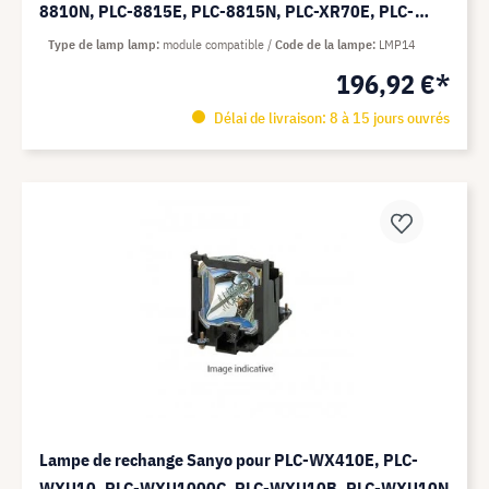
8810N, PLC-8815E, PLC-8815N, PLC-XR70E, PLC-
XR70N - Module Compatible (remplace: 610 265 8828)
Type de lamp lamp
module compatible
Code de la lampe
LMP14
196,92 €*
Délai de livraison: 8 à 15 jours ouvrés
Lampe de rechange Sanyo pour PLC-WX410E, PLC-
WXU10, PLC-WXU1000C, PLC-WXU10B, PLC-WXU10N