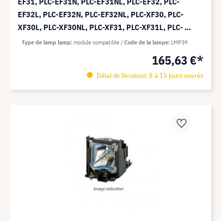
EF31, PLC-EF31N, PLC-EF31NL, PLC-EF32, PLC-
EF32L, PLC-EF32N, PLC-EF32NL, PLC-XF30, PLC-
XF30L, PLC-XF30NL, PLC-XF31, PLC-XF31L, PLC-
XF31N, PLC-XF31NL - Module Compatible (remplace:
Type de lamp lamp
module compatible
Code de la lampe
LMP39
LMP39)
165,63 €*
Délai de livraison: 8 à 15 jours ouvrés