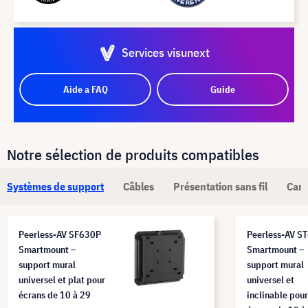
Services visunext
Aide a FAQ
Guide
Notre sélection de produits compatibles
Systèmes de support
Câbles
Présentation sans fil
Camé
Peerless-AV SF630P
Peerless-AV S
Smartmount –
Smartmount –
support mural
support mural
universel et plat pour
universel et
écrans de 10 à 29
inclinable pour