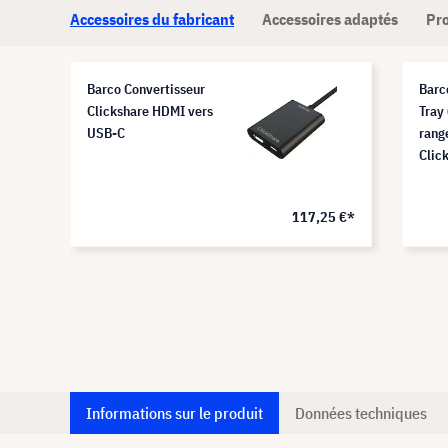
Accessoires du fabricant
Accessoires adaptés
Pro
Barco Convertisseur
Barc
Clickshare HDMI vers
Tray
USB-C
rang
Clic
0 €*
117,25 €*
Informations sur le produit
Données techniques