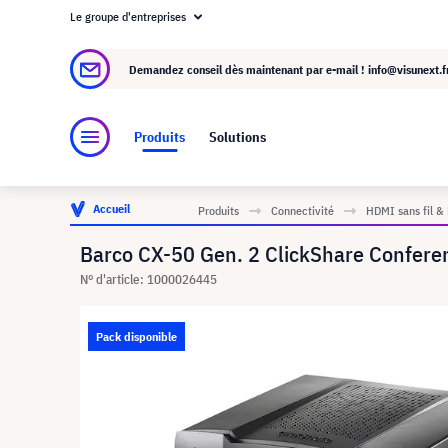
Le groupe d'entreprises
À propos de visunext.fr
Le groupe visunext
Demandez conseil dès maintenant par e-mail !
info@visunext.f
Produits
Solutions
Accueil
Produits
Connectivité
HDMI sans fil &
Barco CX-50 Gen. 2 ClickShare Conferen
N° d'article: 1000026445
Pack disponible