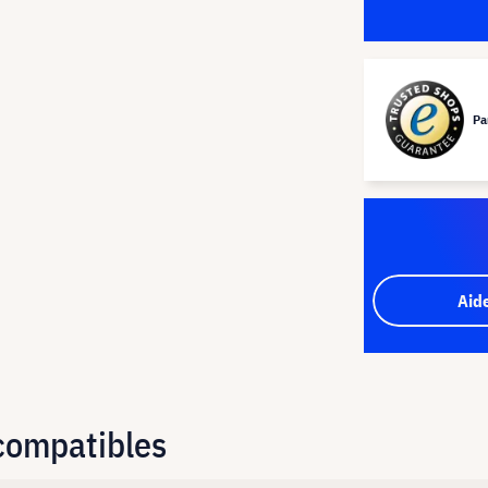
Pa
Aid
 compatibles