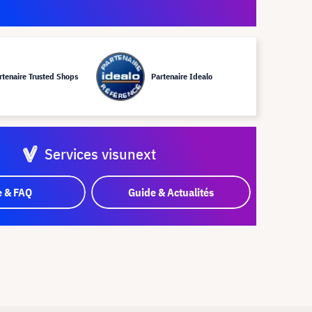
rtenaire Trusted Shops
Partenaire Idealo
Services visunext
e & FAQ
Guide & Actualités