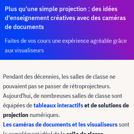
Plus qu'une simple projection : des idées
d'enseignement créatives avec des caméras
de documents
Faites de vos cours une expérience agréable grâce
aux visualiseurs
Pendant des décennies, les salles de classe ne
pouvaient pas se passer de rétroprojecteurs.
Aujourd'hui, de nombreuses salles de classe sont
équipées de
tableaux interactifs
et de solutions de
projection
numériques.
Les caméras de documents et les visualiseurs
sont
le complément idéal de la
salle de classe