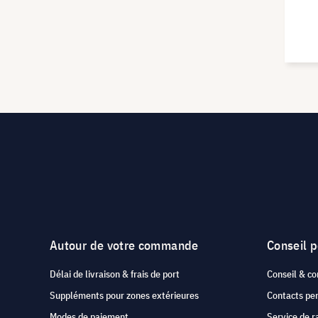
Autour de votre commande
Conseil 
Délai de livraison & frais de port
Conseil & co
Suppléments pour zones extérieures
Contacts pe
Modes de paiement
Service de r