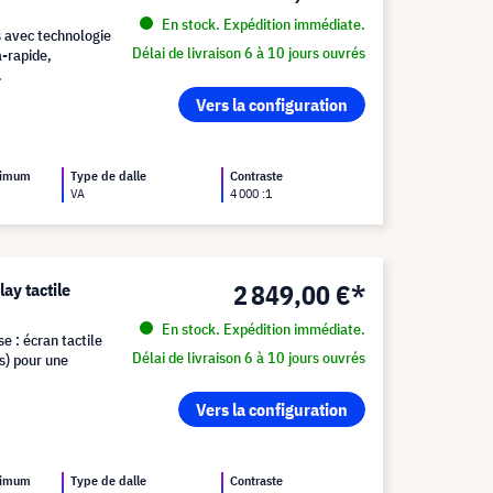
En stock. Expédition immédiate.
s avec technologie
Délai de livraison 6 à 10 jours ouvrés
a-rapide,
.
Vers la configuration
ximum
Type de dalle
Contraste
VA
4 000 :1
2 849,00 €*
ay tactile
En stock. Expédition immédiate.
e : écran tactile
Délai de livraison 6 à 10 jours ouvrés
ms) pour une
Vers la configuration
ximum
Type de dalle
Contraste