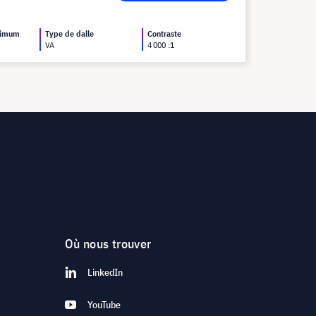
ximum
Type de dalle
Contraste
VA
4 000 :1
Où nous trouver
LinkedIn
YouTube