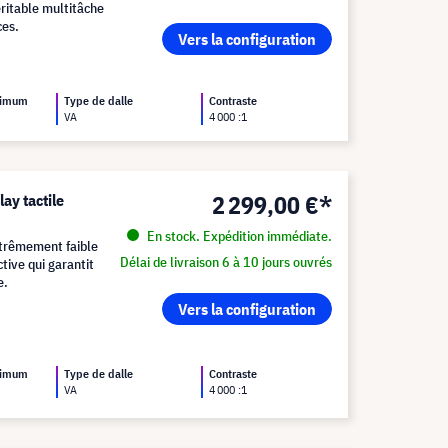
itable multitâche
ces.
Vers la configuration
ximum
Type de dalle
Contraste
VA
4 000 :1
2 299,00 €*
ay tactile
En stock. Expédition immédiate.
xtrêmement faible
Délai de livraison 6 à 10 jours ouvrés
tive qui garantit
e.
Vers la configuration
ximum
Type de dalle
Contraste
VA
4 000 :1