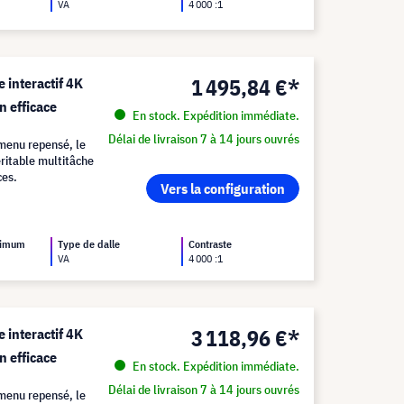
VA
4 000 :1
1 495,84 €*
 interactif 4K
n efficace
En stock. Expédition immédiate.
Délai de livraison 7 à 14 jours ouvrés
 menu repensé, le
itable multitâche
ces.
Vers la configuration
ximum
Type de dalle
Contraste
VA
4 000 :1
3 118,96 €*
 interactif 4K
n efficace
En stock. Expédition immédiate.
Délai de livraison 7 à 14 jours ouvrés
 menu repensé, le