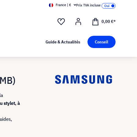
France | €
Prix TVA incluse
0,00 €*
Guide & Actualités
Conseil
WMB)
la
u stylet, à
luides,