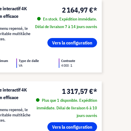
2 164,97 €*
 interactif 4K
n efficace
En stock. Expédition immédiate.
Délai de livraison 7 à 14 jours ouvrés
 menu repensé, le
itable multitâche
ces.
Vers la configuration
ximum
Type de dalle
Contraste
VA
4 000 :1
1 317,57 €*
 interactif 4K
n efficace
Plus que 1 disponible. Expédition
immédiate. Délai de livraison 6 à 10
 menu repensé, le
itable multitâche
jours ouvrés
ces.
Vers la configuration