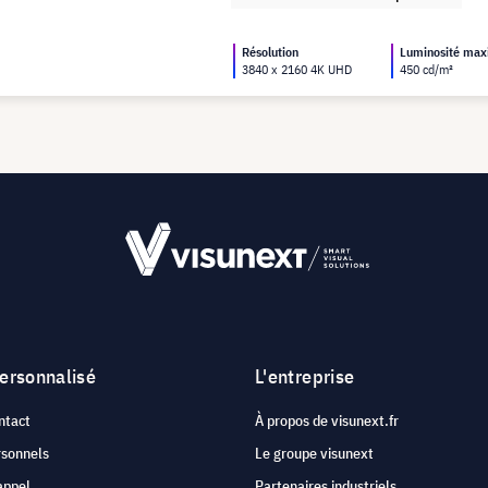
Résolution
Luminosité ma
3840 x 2160 4K UHD
450 cd/m²
personnalisé
L'entreprise
ntact
À propos de visunext.fr
rsonnels
Le groupe visunext
appel
Partenaires industriels