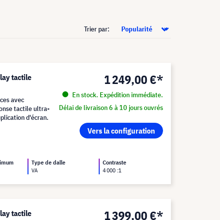
Trier par:
1 249,00 €*
ay tactile
En stock. Expédition immédiate.
uces avec
Délai de livraison 6 à 10 jours ouvrés
onse tactile ultra-
plication d'écran.
Vers la configuration
ximum
Type de dalle
Contraste
VA
4 000 :1
1 399,00 €*
ay tactile