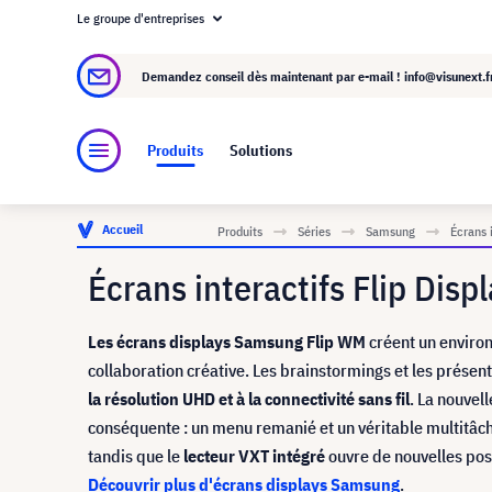
Le groupe d'entreprises
À propos de visunext.fr
Le groupe visunext
Demandez conseil dès maintenant par e-mail !
info@visunext.f
Produits
Solutions
Accueil
Produits
Séries
Samsung
Écrans 
Écrans interactifs Flip Di
Les écrans displays Samsung Flip WM
créent un environ
collaboration créative. Les brainstormings et les présent
la résolution UHD et à la connectivité sans fil
. La nouvel
conséquente : un menu remanié et un véritable multitâche
tandis que le
lecteur VXT intégré
ouvre de nouvelles poss
Découvrir plus d'écrans displays Samsung
.