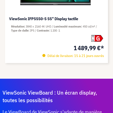
ViewSonic IFP5550-5 55" Display tactile
Résolution
3840 x 2160 4K UHD
Luminosité maximum
450 cd/m²
Type de dalle
IPS
Contraste
1 200 :1
G
A
G
1 489,99 €*
Délai de livraison: 15 à 21 jours ouvrés
ViewSonic ViewBoard : Un écran display,
toutes les possibilités
Le ViewBoard de ViewSonic s'adapte de manière