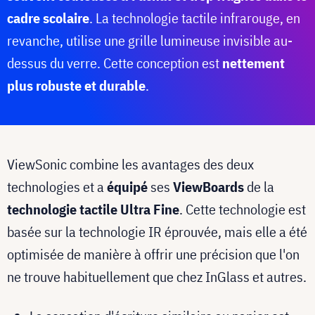
cadre scolaire
. La technologie tactile infrarouge, en
revanche, utilise une grille lumineuse invisible au-
dessus du verre. Cette conception est
nettement
plus robuste et durable
.
ViewSonic combine les avantages des deux
technologies et a
équipé
ses
ViewBoards
de la
technologie tactile Ultra Fine
. Cette technologie est
basée sur la technologie IR éprouvée, mais elle a été
optimisée de manière à offrir une précision que l'on
ne trouve habituellement que chez InGlass et autres.