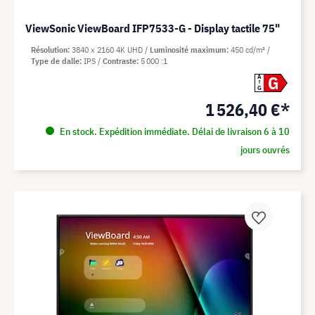
ViewSonic ViewBoard IFP7533-G - Display tactile 75"
Résolution
3840 x 2160 4K UHD
Luminosité maximum
450 cd/m²
Type de dalle
IPS
Contraste
5 000 :1
G
A
G
1 526,40 €*
En stock. Expédition immédiate. Délai de livraison 6 à 10
jours ouvrés