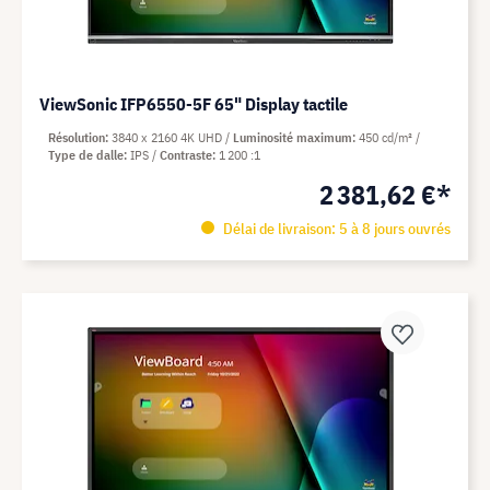
ViewSonic IFP6550-5F 65" Display tactile
Résolution
3840 x 2160 4K UHD
Luminosité maximum
450 cd/m²
Type de dalle
IPS
Contraste
1 200 :1
2 381,62 €*
Délai de livraison: 5 à 8 jours ouvrés