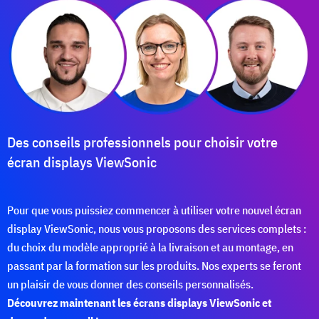
Des conseils professionnels pour choisir votre
écran displays ViewSonic
Pour que vous puissiez commencer à utiliser votre nouvel écran
display ViewSonic, nous vous proposons des services complets :
du choix du modèle approprié à la livraison et au montage, en
passant par la formation sur les produits. Nos experts se feront
un plaisir de vous donner des conseils personnalisés.
Découvrez maintenant les écrans displays ViewSonic et