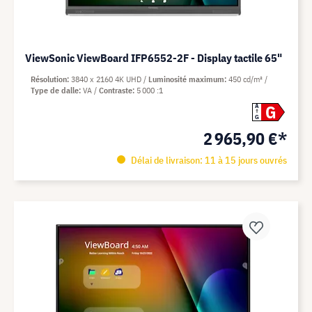
ViewSonic ViewBoard IFP6552-2F - Display tactile 65"
Résolution
3840 x 2160 4K UHD
Luminosité maximum
450 cd/m²
Type de dalle
VA
Contraste
5 000 :1
G
A
G
2 965,90 €*
Délai de livraison: 11 à 15 jours ouvrés