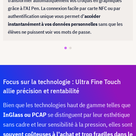
transformer automatiquement vos croquis en graphiques
grâce à l'AI Pen. La connexion facile par carte NFC ou par
authentification unique vous permet d'
accéder
instantanément à vos données personnelles
sans que les
élèves ne puissent voir vos mots de passe.
Focus sur la technologie : Ultra Fine Touch
allie précision et rentabilité
Bien que les technologies haut de gamme telles que
InGlass ou PCAP
se distinguent par leur esthétique
sans cadre et leur sensibilité à la pression, elles sont
souvent coûteuses à l'achat et trop fragiles dans le