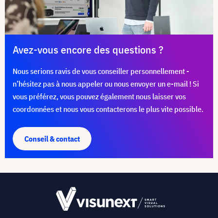
Avez-vous encore des questions ?
Nous serions ravis de vous conseiller personnellement -
n’hésitez pas à nous appeler ou nous envoyer un e-mail ! Si
vous préférez, vous pouvez également nous laisser vos
coordonnées et nous vous contacterons le plus vite possible.
Conseil & contact