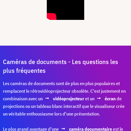
Caméras de documents - Les questions les
plus fréquentes
Les caméras de documents sont de plus en plus populaires et
remplacent le rétrovidéoprojecteur obsolète. C'est justement en
combinaison avec un
vidéoprojecteur
et un
écran
de
projections ou un tableau blanc interactif que le visualiseur crée
un véritable enthousiasme lors d'une présentation.
Le plus grand avantage d'une
caméra documentaire
est le