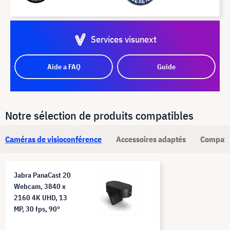
Services visunext
Aide a FAQ
Guide
Notre sélection de produits compatibles
Caméras de visioconférence
Accessoires adaptés
Compati
Jabra PanaCast 20
Webcam, 3840 x
2160 4K UHD, 13
MP, 30 fps, 90°