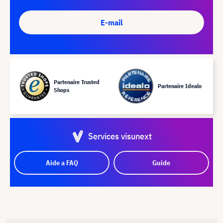
E-mail
Partenaire Trusted
Partenaire Idealo
Shops
Services visunext
Aide a FAQ
Guide