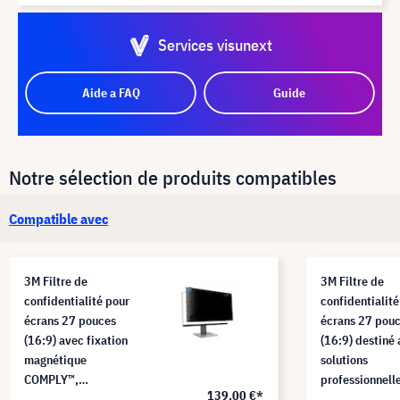
Services visunext
Aide a FAQ
Guide
Notre sélection de produits compatibles
Compatible avec
3M Filtre de
3M Filtre de
confidentialité pour
confidentialité
écrans 27 pouces
écrans 27 pou
(16:9) avec fixation
(16:9) destiné
magnétique
solutions
COMPLY™,
professionnell
139,00 €*
PF270W9EM
protection des