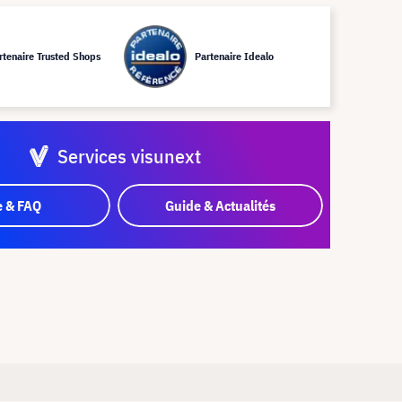
rtenaire Trusted Shops
Partenaire Idealo
Services visunext
e & FAQ
Guide & Actualités