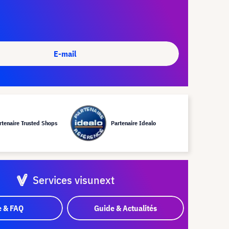
E-mail
rtenaire Trusted Shops
Partenaire Idealo
Services visunext
e & FAQ
Guide & Actualités