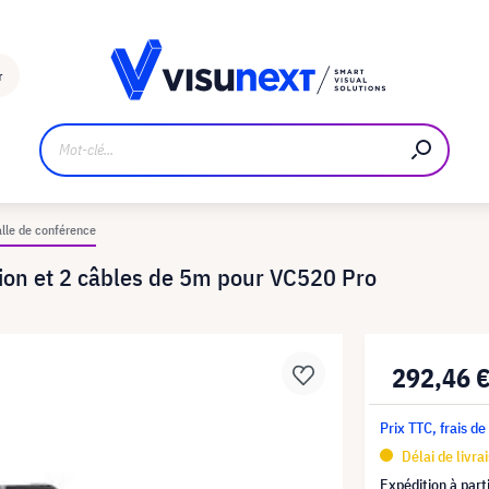
Fabricant
Téléchargements et kit de presse
r
alle de conférence
ion et 2 câbles de 5m pour VC520 Pro
292,46 
Prix TTC, frais de
Délai de livra
Expédition à part