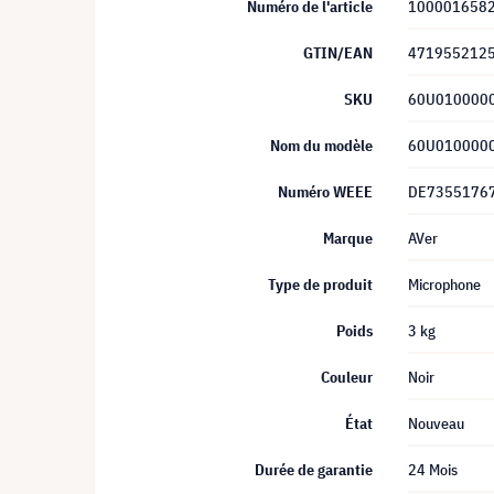
Numéro de l'article
100001658
GTIN/EAN
471955212
SKU
60U010000
Nom du modèle
60U010000
Numéro WEEE
DE7355176
Marque
AVer
Type de produit
Microphone
Poids
3 kg
Couleur
Noir
État
Nouveau
Durée de garantie
24 Mois