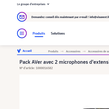
Le groupe d'entreprises
À propos de visunext.fr
Le groupe visunext
Demandez conseil dès maintenant par e-mail !
info@visunext.f
Produits
Solutions
Accueil
Produits
Accessoires
Accessoires de s
Pack AVer avec 2 microphones d'extens
N° d'article: 1000016582