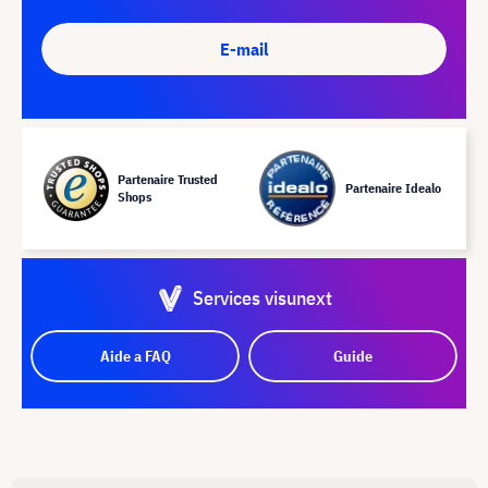
E-mail
Partenaire Trusted
Partenaire Idealo
Shops
Services visunext
Aide a FAQ
Guide