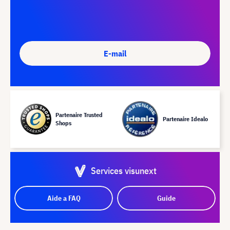
E-mail
Partenaire Trusted
Partenaire Idealo
Shops
Services visunext
Aide a FAQ
Guide