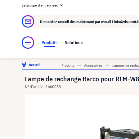
Le groupe d'entreprises
À propos de visunext.fr
Le groupe visunext
Demandez conseil dès maintenant par e-mail !
info@visunext.f
Produits
Solutions
Accueil
Produits
Accessoires
Lampes de rechan
Lampe de rechange Barco pour RLM-W8
N° d'article: 1660058