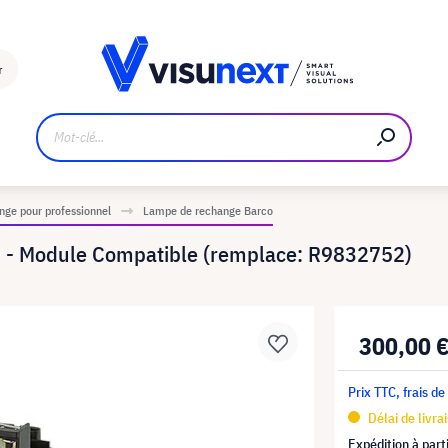
Fabricant
Téléchargements et kit de presse
r
ge pour professionnel
Lampe de rechange Barco
 - Module Compatible (remplace: R9832752)
300,00 
Prix TTC, frais de
Délai de livra
Expédition à part