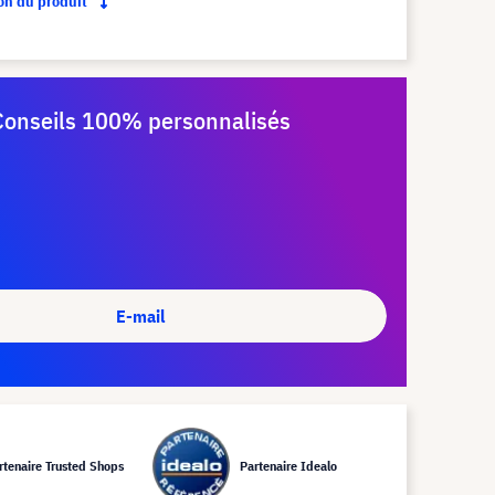
ion du produit
Conseils 100% personnalisés
E-mail
rtenaire Trusted Shops
Partenaire Idealo