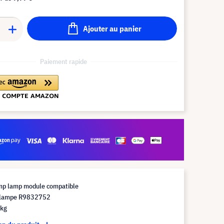
Ajouter au panier
Paiement rapide
mp lamp module compatible
 lampe R9832752
 kg