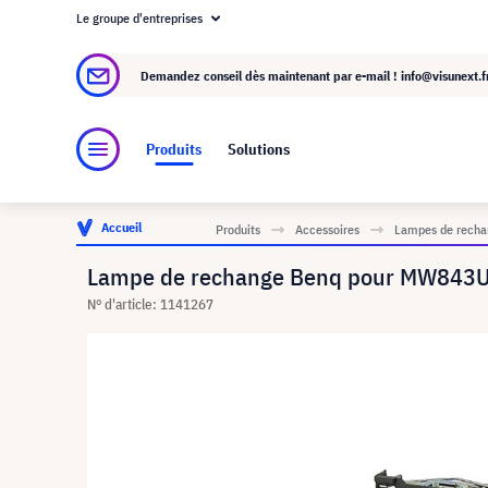
Le groupe d'entreprises
À propos de visunext.fr
Le groupe visunext
Demandez conseil dès maintenant par e-mail !
info@visunext.f
Produits
Solutions
Accueil
Produits
Accessoires
Lampes de rechan
Lampe de rechange Benq pour MW843US
N° d'article: 1141267