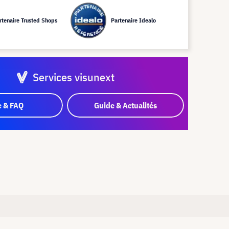
rtenaire Trusted Shops
Partenaire Idealo
Services visunext
e & FAQ
Guide & Actualités