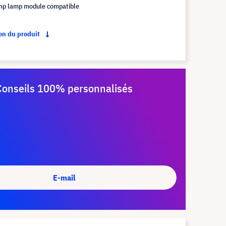
mp lamp module compatible
ion du produit
Conseils 100% personnalisés
E-mail