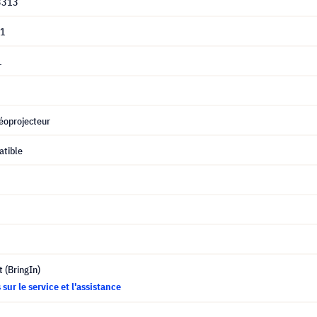
3313
01
1
éoprojecteur
tible
t (BringIn)
sur le service et l'assistance