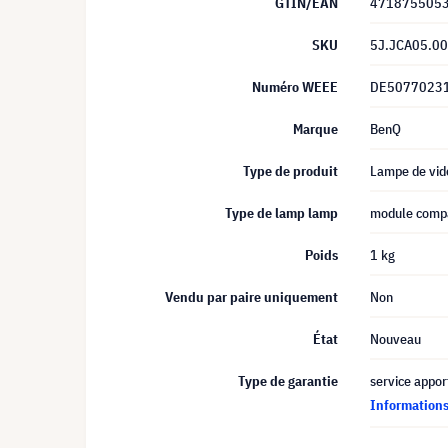
GTIN/EAN
471875505
SKU
5J.JCA05.0
Numéro WEEE
DE5077023
Marque
BenQ
Type de produit
Lampe de vid
Type de lamp lamp
module compa
Poids
1 kg
Vendu par paire uniquement
Non
État
Nouveau
Type de garantie
service appor
Informations 