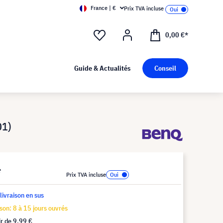
France | €
Prix TVA incluse
0,00 €*
Guide & Actualités
Conseil
01)
*
Prix TVA incluse
 livraison en sus
ison: 8 à 15 jours ouvrés
ir de
9,99 €