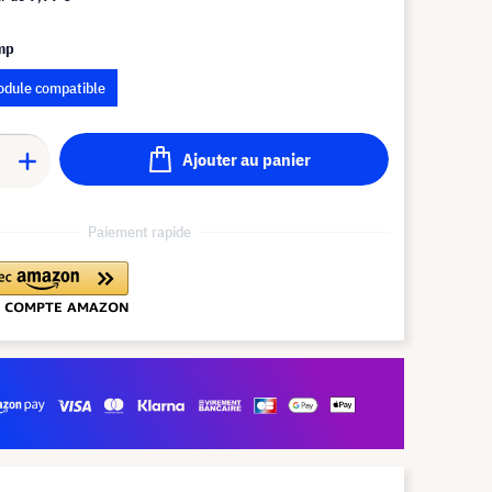
amp
dule compatible
Ajouter au panier
Paiement rapide