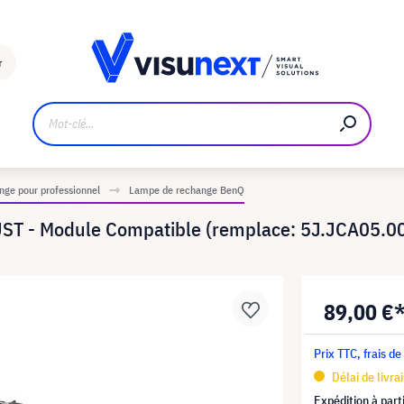
Fabricant
Téléchargements et kit de presse
r
ge pour professionnel
Lampe de rechange BenQ
T - Module Compatible (remplace: 5J.JCA05.0
89,00 €
Prix TTC, frais de
Délai de livra
Expédition à part