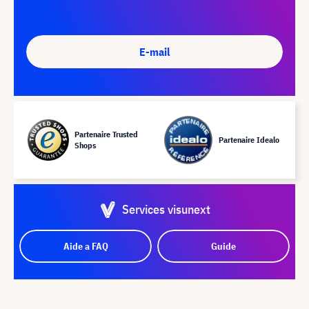
E-mail
Partenaire Trusted
Partenaire Idealo
Shops
Services visunext
Aide a FAQ
Guide