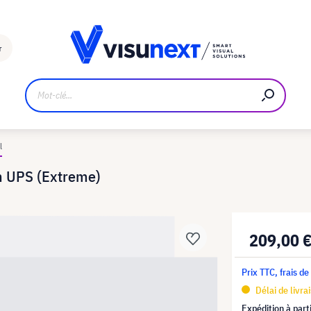
Fabricant
Téléchargements et kit de presse
r
l
n UPS (Extreme)
209,00 
Prix TTC, frais de
Délai de livra
Expédition à part