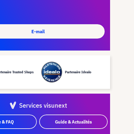
E-mail
rtenaire Trusted Shops
Partenaire Idealo
Services visunext
e & FAQ
Guide & Actualités