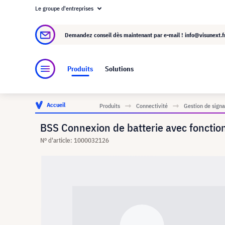
Le groupe d'entreprises
À propos de visunext.fr
Le groupe visunext
Demandez conseil dès maintenant par e-mail !
info@visunext.f
Produits
Solutions
Accueil
Produits
Connectivité
Gestion de signa
BSS Connexion de batterie avec fonctio
N° d'article: 1000032126