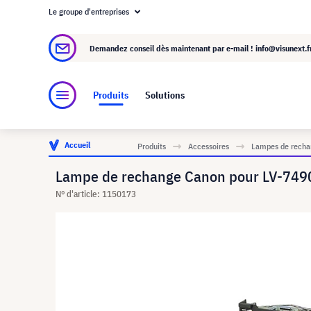
Le groupe d'entreprises
À propos de visunext.fr
Le groupe visunext
Demandez conseil dès maintenant par e-mail !
info@visunext.f
Produits
Solutions
Accueil
Produits
Accessoires
Lampes de rechan
Lampe de rechange Canon pour LV-7490
N° d'article: 1150173