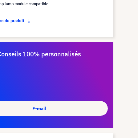
mp lamp module compatible
ion du produit
Conseils 100% personnalisés
E-mail