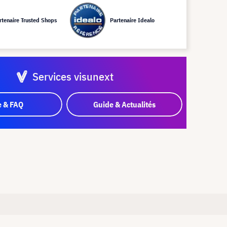
rtenaire Trusted Shops
Partenaire Idealo
Services visunext
e & FAQ
Guide & Actualités