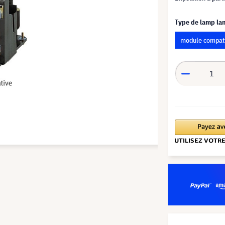
Type de lamp l
module compat