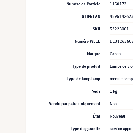
Numéro de l'article
1150173
GTIN/EAN
489514262
SKU
5322B001
Numéro WEEE
DE3126260
Marque
Canon
Type de produit
Lampe de vid
Type de lamp lamp
module compa
Poids
1 kg
Vendu par paire uniquement
Non
État
Nouveau
Type de garantie
service appor