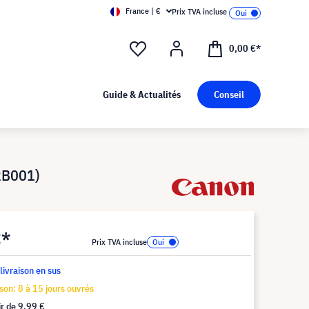
France | €
Prix TVA incluse
0,00 €*
Guide & Actualités
Conseil
2B001)
€*
Prix TVA incluse
 livraison en sus
ison: 8 à 15 jours ouvrés
ir de
9,99 €