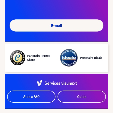
E-mail
Partenaire Trusted
Partenaire Idealo
Shops
Services visunext
Aide a FAQ
Guide