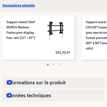
Accessoires adaptés
Support mural Chief
Support mural 
MSM1U Medium
LVS1UP Conne
Fusion pour display,
pour mur-écran
fixe, noir (32" - 47")
format portrait
(40" à 80") (av
rails)
115,75 €*
Informations sur le produit
Données techniques